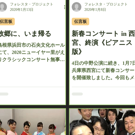
フォレスタ・プロジェクト
フォレスタ・プロジェクト
2020年1月13日
2020年1月8日
伝言板
伝言板
故郷に、いま帰る
新春コンサート in 西
宮、終演《ピアニス
島根県浜田市の石央文化ホール
版》
にて、2020ニューイヤー里がえ
りクラシックコンサート無事に
4日の中野公演に続き、1月7
終了しました。今年はゲストと
兵庫県西宮にて新春コンサー
して男声フォレスタが出演しま
を開催致しました。今回もメ
した。 第一部オペラ「泣いた赤
バー全員からのコメントをお
鬼」にはじまり、第二部の地元
けいたします。 【石川 和男
出身者によるクラシック・ガラ
東西2回に亘る新春コンサー
コンサート、そして男声フォレ
お越しくださったみなさま、
スタステージ、最...
にありがとうございました！
しい衣装、ならではの曲目…
ォレスタから...