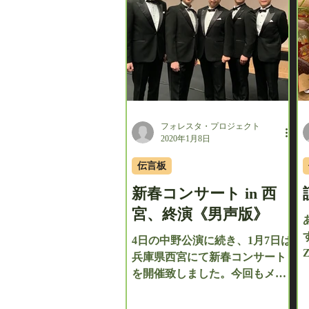
フォレスタ・プロジェクト
2020年1月8日
伝言板
新春コンサート in 西
宮、終演《男声版》
4日の中野公演に続き、1月7日は
兵庫県西宮にて新春コンサート
を開催致しました。今回もメン
バー全員からのコメントをお届
けいたします。 【澤田 薫】 皆