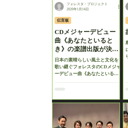
フォレスタ・プロジェクト
2020年1月14日
伝言板
CDメジャーデビュー
曲《あなたといると
き》の楽譜出版が決
定！
日本の素晴らしい風土と文化を
歌い継ぐフォレスタのCDメジャ
ーデビュー曲《あなたといると
き》の楽譜が、 カワイ出版様よ
り発売される事が決定致しまし
た。 オリジナル曲の楽譜出版と
いう機会をいただきましたの
も、日頃よりご声援をいただい
ております皆様のおかげで
す。...