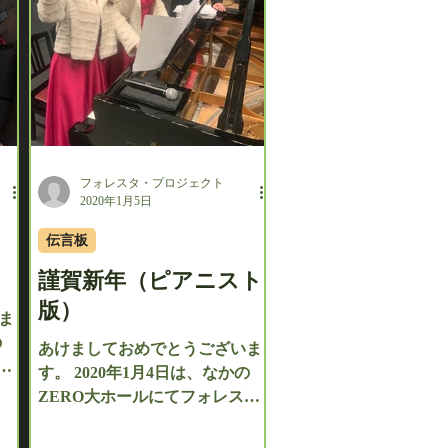
フォレスタ・プロジェクト
2020年1月5日
伝言板
謹賀新年（ピアニスト
版）
ま
の
あけましておめでとうございま
タ
す。 2020年1月4日は、なかの
し
ZERO大ホールにてフォレスタ
新春コンサートが無事終演致し
さ
ました。 こちらではピアニスト