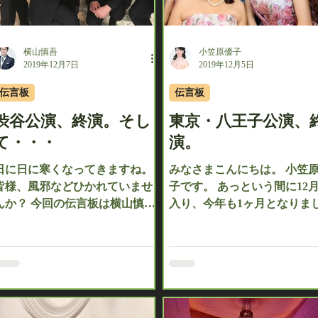
横山慎吾
小笠原優子
2019年12月7日
2019年12月5日
伝言板
伝言板
渋谷公演、終演。そし
東京・八王子公演、
て・・・
演。
日に日に寒くなってきますね。
みなさまこんにちは。 小笠
皆様、風邪などひかれていませ
子です。 あっという間に12
んか？ 今回の伝言板は横山慎吾
入り、今年も1ヶ月となりま
が担当致します！ 12月5日は東
た。 年々、1年の過ぎるスピ
京渋谷にありますオーチャード
ドが早くなっていくような気
ホールにて、フォレスタコンサ
しております。 12月4日は、
ートが開催されました。 今回も
7ヶ月ぶりの八王子コンサー
大勢のお客様にご来場いただき
八王子には、7回も伺わせて
ました。...
だいておりますので、ながー