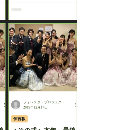
は
のコメントを皆様へお届けさせ
掲
ていただきます。また写真は西
宮公演終演の後、こちらで掲載
致します！お楽しみに！ ＜石川
和男＞...
フォレスタ・プロジェクト
2019年12月17日
伝言板