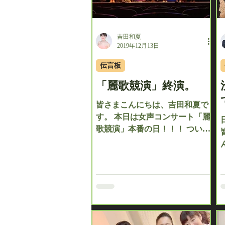
吉田和夏
2019年12月13日
伝言板
「麗歌競演」終演。
皆さまこんにちは、吉田和夏で
す。 本日は女声コンサート「麗
歌競演」本番の日！！！ ついに
この日がやって参りました♪ 優
子さんからもMCでありました
が、皆んなで構成から何度も何
度も話し合って作ったコンサー
ト。そして新しいジャンルにも
挑戦したプログラムでした。...