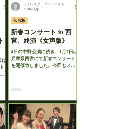
フォレスタ・プロジェクト
2020年1月8日
伝言板
新春コンサート in 西
ト
宮、終演《女声版》
4日の中野公演に続き、1月7日は
兵庫県西宮にて新春コンサート
日は
を開催致しました。今回もメン
ト
バー全員からのコメントをお届
ン
けいたします。 【吉田 和夏】
届
本日は関西、西宮での新春コン
】
サートでした。「応援してるか
ト、
ら身体に気をつけて、がんばっ
誠
てね！また行くからね。」と身
新
内の様に励まし...
フ