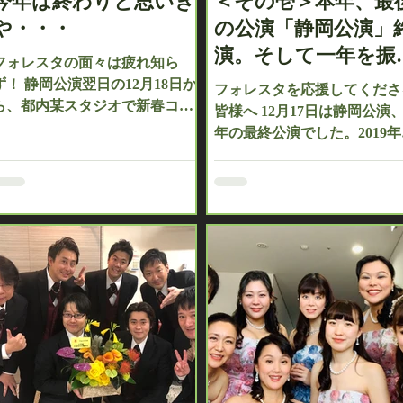
今年は終わりと思いき
＜その壱＞本年、最
や・・・
の公演「静岡公演」
演。そして一年を振
フォレスタの面々は疲れ知ら
返って…。
ず！ 静岡公演翌日の12月18日か
フォレスタを応援してくださ
ら、都内某スタジオで新春コン
皆様へ 12月17日は静岡公演
サートに向けての稽古が着々と
年の最終公演でした。2019年
進んでおりました。 クリック：
多くのご声援を賜りました事
新春コンサート in 中野について
心より感謝申し上げます。 
の詳細 クリック：新春コンサー
はメンバーより、それぞれが
ト in 西宮についての詳細...
年を総括したコメントをお送
致します。 【男声】 ＜大野 
＞...