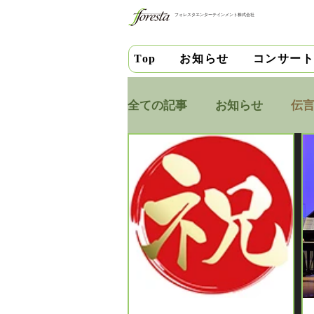
フォレスタエンターテインメント株式会社
お知らせ
コンサー
Top
全ての記事
お知らせ
伝
小笠原優子
中安千晶
大野隆
石川和男
大