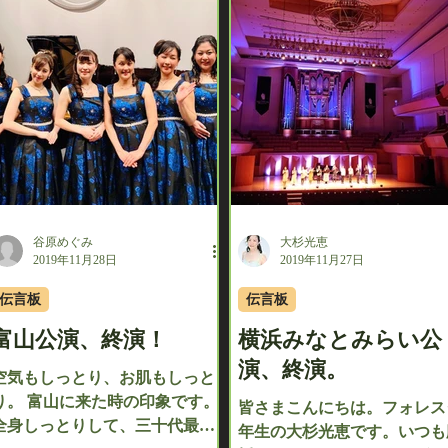
お...
谷原めぐみ
大杉光恵
2019年11月28日
2019年11月27日
伝言板
伝言板
富山公演、終演！
横浜みなとみらい公
演、終演。
空気もしっとり、お肌もしっと
り。 富山に来た時の印象です。
皆さまこんにちは。フォレス
全身しっとりして、三十代最後
年生の大杉光恵です。いつも