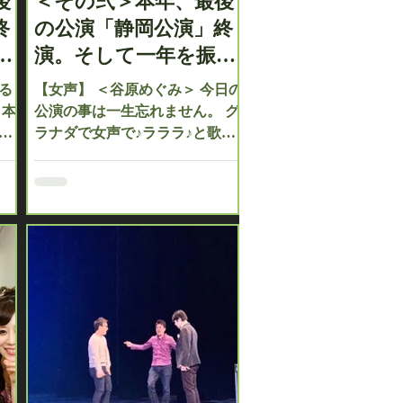
後
＜その弐＞本年、最後
終
の公演「静岡公演」終
り
演。そして一年を振り
返って…。
る
【女声】 ＜谷原めぐみ＞ 今日の
、本
公演の事は一生忘れません。 グ
も
ラナダで女声で♪ラララ♪と歌い
、
ながら舞台に出て行くと、客席
今回
に「榛葉さん谷原さんありがと
今
う」という横断幕が目に入り、
り
号泣。笑顔で歌おうと決めてい
隆
たのに、一気に心が震えまし
た。与えているようで、いつも
温かい御心を皆様...