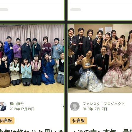
せていただきます。また写真は
せていただきます。また写真
西宮公演終演の後、こちらで掲
西宮公演終演の後、こちらで
載致します！お楽しみに！ ＜吉
載致します！お楽しみに！ ＜澤
田和夏＞...
田薫＞...
横山慎吾
フォレスタ・プロジェクト
2019年12月19日
2019年12月17日
伝言板
伝言板