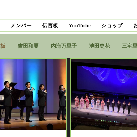
ト
メンバー
伝言板
ショップ
YouTube
言板
吉田和夏
内海万里子
池田史花
三宅
財木麗子
吉田明未
澤田薫
横山慎吾
竹
杉光恵
フォレスタエンターテインメント