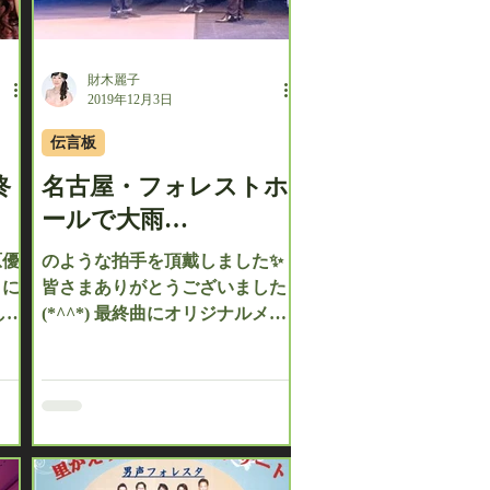
財木麗子
2019年12月3日
伝言板
終
名古屋・フォレストホ
ールで大雨…
原優
のような拍手を頂戴しました✨
月に
皆さまありがとうございました
し
(*^^*) 最終曲にオリジナルメジ
ー
ャーデビュー曲、 「あなたとい
が
るとき」を歌い終え 全員が深々
1年
とお辞儀をすると 重たい緞帳が
ト。
下がって来たのですが それはそ
いた
れは熱い拍手で感激でした。...
い