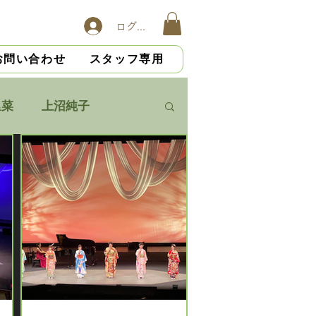
ログイン
お問い合わせ
スタッフ専用
里菜
上沼純子
内直紀
山本将生