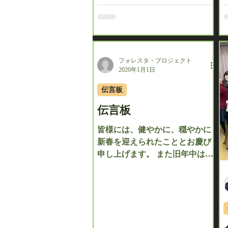
様、こんにちは。 本日一月七日
は新春コンサート兵庫県西宮市
公演。雨の中、たくさんのお客
様にご来場頂きありがとうござ
います。そ...
フォレスタ・プロジェクト
2020年1月1日
伝言板
伝言板
皆様には、健やかに、穏やかに
新春を迎えられたこととお慶び
申し上げます。 また旧年中は多
大なるご声援をいただき、誠に
ありがとうございます。 今まで
いただきました温かいご声援を
新しい年への活力に変えて、
2020年の全公演をメンバー、ス
タッフ一同、全力を注いで皆様