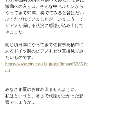
1933年当時の情勢を調べてみるとまさに
激動への入り口。そんな中ベルリンから
やってきて92年。奏でてみると音はだい
ぶくたびれていましたが、いまこうして
ピアノが弾ける状況に感謝が込み上げて
きました。
同じ頃日本にやってきて佐賀県鳥栖市に
あるドイツ製のピアノもぜひ直接見てみ
たいものです。
https://www.city.tosu.lg.jp/site/fupper/3285.ht
ml
みなさま夏のお疲れ出ませんように。
私はというと、暑さで代謝が上がった影
響でしょうか…