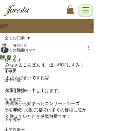
記事
全ての記事
石川和男
全ての記事
2025年8月30日
晩夏？
お知らせ
みなさまこんばんは。遅い時間にすみま
伝言板
せん。
まだまだ暑いですね🥵
吉田和夏
内海万里子
残暑お見舞い申し上げます。
池田史花
先週末から始まったコンサートシーズ
三宅里菜
ン、明石 大阪 京都では多くの皆様に暖か
く迎えていただき感慨無量です！
上沼純子
小笠原優子