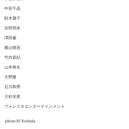
中安千晶
財木麗子
吉田明未
澤田薫
横山慎吾
竹内直紀
山本将生
大野隆
石川和男
大杉光恵
フォレスタエンターテインメント
photo:H.Yoshida