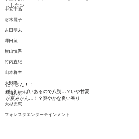
ました🍊
中安千晶
財木麗子
吉田明未
澤田薫
横山慎吾
竹内直紀
山本将生
大野隆
たくさん！！
種がいっぱいあるので八朔…？いや甘夏
石川和男
か夏みかん…！？爽やかな良い香り
大杉光恵
フォレスタエンターテインメント