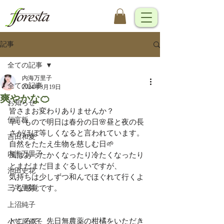
記事
全ての記事
内海万里子
全ての記事
2024年3月19日
爽やかな🍊
お知らせ
皆さまお変わりありませんか？
伝言板
早いもので明日は春分の日🌸昼と夜の長
さがほぼ等しくなると言われています。
吉田和夏
自然をたたえ生物を慈しむ日🌱
内海万里子
風はあったかくなったり冷たくなったり
とまだまだ目まぐるしいですが、
池田史花
気持ちは少しずつ和んでほぐれて行くよ
三宅里菜
うな感覚です。
上沼純子
ところで、先日無農薬の柑橘をいただき
小笠原優子