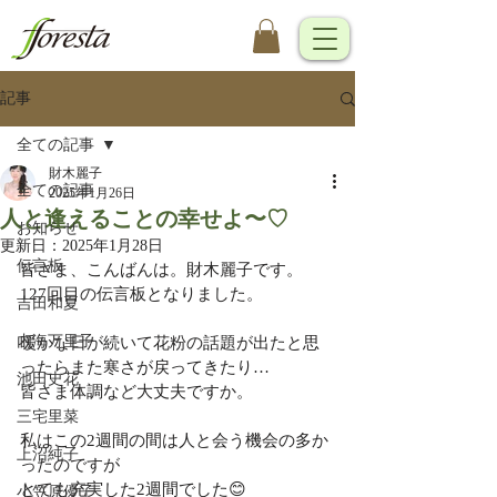
記事
全ての記事
財木麗子
全ての記事
2025年1月26日
人と逢えることの幸せよ〜♡
お知らせ
更新日：
2025年1月28日
伝言板
皆さま、こんばんは。財木麗子です。
127回目の伝言板となりました。
吉田和夏
内海万里子
暖かな日が続いて花粉の話題が出たと思
ったらまた寒さが戻ってきたり…
池田史花
皆さま体調など大丈夫ですか。
三宅里菜
私はこの2週間の間は人と会う機会の多か
上沼純子
ったのですが
とても充実した2週間でした😊
小笠原優子