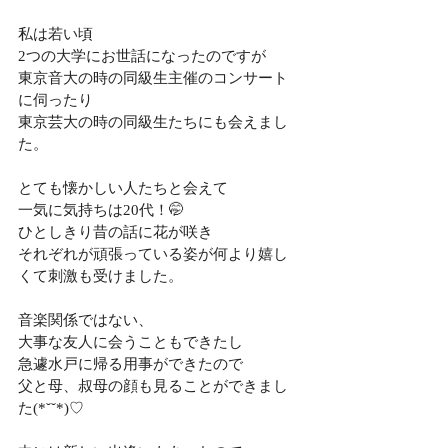
私は若い頃
2つの大学にお世話になったのですが
東京音大の時の同級生主催のコンサート
に伺ったり
東京芸大の時の同級生たちにも会えまし
た。
とても懐かしい人たちと会えて
一気に気持ちは20代！🤭
ひとしきり昔の話に花が咲き
それぞれが頑張っている姿が何より嬉し
くて刺激も受けました。
音楽関係ではない、
大事な友人に会うこともできたし
急遽水戸に帰る用事ができたので
父と母、叔母の顔も見ることができまし
た(*˘˘*)♡