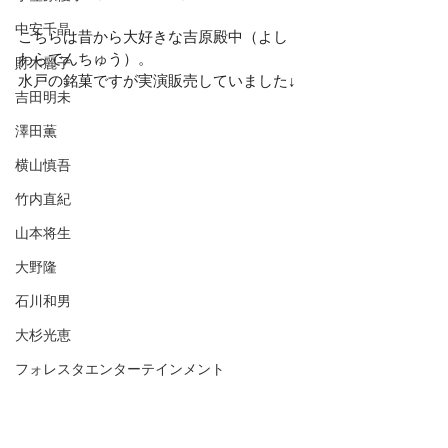
中安千晶
こちらは昔から大好きな吉原殿中（よし
わらでんちゅう）。
財木麗子
水戸の銘菓ですが実演販売していました↓
吉田明未
澤田薫
横山慎吾
竹内直紀
山本将生
大野隆
石川和男
大杉光恵
フォレスタエンターテインメント