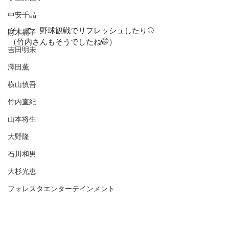
中安千晶
そして、野球観戦でリフレッシュしたり⚾️
財木麗子
（竹内さんもそうでしたね🤭）
吉田明未
澤田薫
横山慎吾
竹内直紀
山本将生
大野隆
石川和男
大杉光恵
フォレスタエンターテインメント