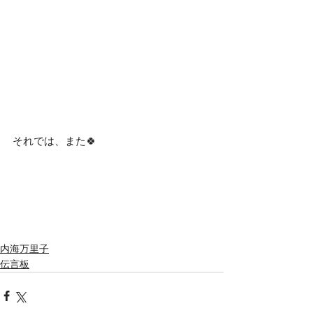
それでは、また🍀
内海万里子
伝言板