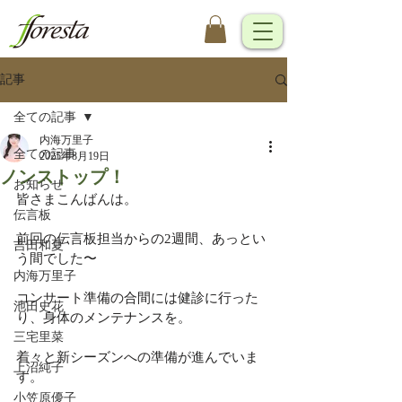
記事
全ての記事
内海万里子
全ての記事
2025年8月19日
ノンストップ！
お知らせ
皆さまこんばんは。
伝言板
前回の伝言板担当からの2週間、あっとい
吉田和夏
う間でした〜
内海万里子
コンサート準備の合間には健診に行った
池田史花
り、身体のメンテナンスを。
三宅里菜
着々と新シーズンへの準備が進んでいま
上沼純子
す。
小笠原優子