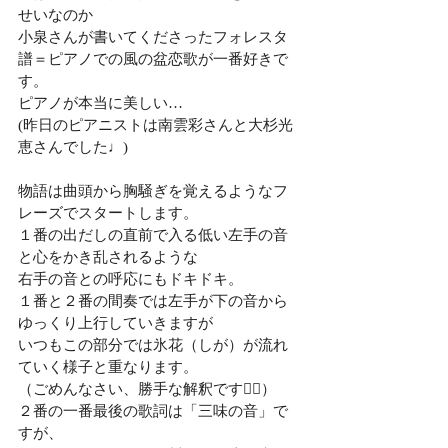
せいなのか
小泉さんが書いてくださったフォレスタ
譜＝ピアノでの風の盆恋歌が一番好きで
す。
ピアノが本当に美しい…
(昨日のピアニストは南雲彩さんと大杉光
恵さんでした♩)
物語は曲頭から胸騒ぎを覚えるようなフ
レーズでスタートします。
１番の出だしの直前で入る低い左手の音
と心をかき乱されるような
右手の音との呼応にもドキドキ。
１番と２番の間奏では左手が下の音から
ゆっくり上行していきますが
いつもこの部分では氷花（しが）が流れ
ていく様子と重なります。
（ごめんなさい、勝手な解釈です🙇‍♀️）
２番の一番最後の歌詞は「三味の音」で
すが、