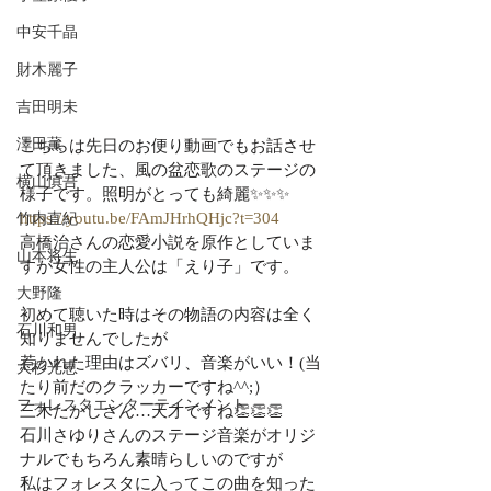
中安千晶
財木麗子
吉田明未
澤田薫
こちらは先日のお便り動画でもお話させ
て頂きました、風の盆恋歌のステージの
横山慎吾
様子です。照明がとっても綺麗✨✨✨
https://youtu.be/FAmJHrhQHjc?t=304
竹内直紀
高橋治さんの恋愛小説を原作としていま
山本将生
すが女性の主人公は「えり子」です。
大野隆
初めて聴いた時はその物語の内容は全く
石川和男
知りませんでしたが
惹かれた理由はズバリ、音楽がいい！(当
大杉光恵
たり前だのクラッカーですね^^;）
フォレスタエンターテインメント
三木たかしさん…天才ですね👏👏👏
石川さゆりさんのステージ音楽がオリジ
ナルでもちろん素晴らしいのですが
私はフォレスタに入ってこの曲を知った