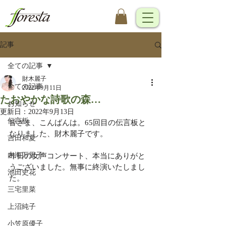
記事
全ての記事
財木麗子
全ての記事
2022年9月11日
たおやかな詩歌の森…
お知らせ
更新日：
2022年9月13日
伝言板
皆さま、こんばんは。65回目の伝言板と
なりました、財木麗子です。
吉田和夏
内海万里子
昨日の女声コンサート、本当にありがと
うございました。無事に終演いたしまし
池田史花
た。
三宅里菜
上沼純子
小笠原優子