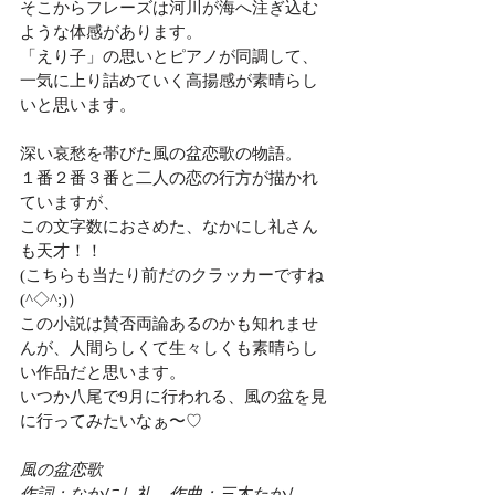
そこからフレーズは河川が海へ注ぎ込む
ような体感があります。
「えり子」の思いとピアノが同調して、
一気に上り詰めていく高揚感が素晴らし
いと思います。
深い哀愁を帯びた風の盆恋歌の物語。
１番２番３番と二人の恋の行方が描かれ
ていますが、
この文字数におさめた、なかにし礼さん
も天才！！
(こちらも当たり前だのクラッカーですね
(^◇^;)）
この小説は賛否両論あるのかも知れませ
んが、人間らしくて生々しくも素晴らし
い作品だと思います。
いつか八尾で9月に行われる、風の盆を見
に行ってみたいなぁ〜♡
風の盆恋歌
作詞：なかにし礼　作曲：三木たかし