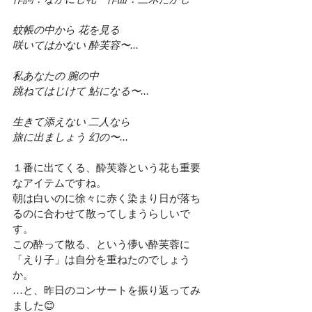
蚊帳の中から 花を見る
咲いてはかない 酔芙容〜...
私あなたの 腕の中
跳ねてはじけて 鮎になる〜...
生きて添えない 二人なら
旅に出ましょう 幻の〜...
１番に出てくる、酔芙蓉という花も重要
なアイテムですね。
朝は白いのに徐々に赤く染まり日が落ち
るのに合わせて散ってしまうらしいで
す。
この酔って散る、という儚い酔芙蓉に
「えり子」は自分を重ねたのでしょう
か。
…と、昨日のコンサートを振り返ってみ
ました😊