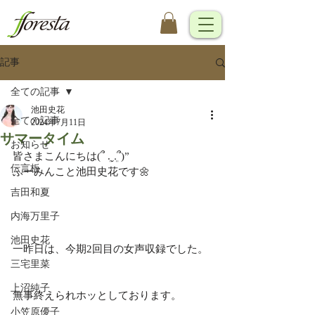
記事
全ての記事
池田史花
全ての記事
2024年7月11日
サマータイム
お知らせ
皆さまこんにちは(՞ ܸ.‪ˬ.ܸ՞)”
伝言板
ふーみんこと池田史花です🌼
吉田和夏
内海万里子
池田史花
一昨日は、今期2回目の女声収録でした。
三宅里菜
上沼純子
無事終えられホッとしております。
小笠原優子