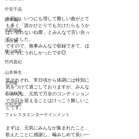
中安千晶
今回は、いつにも増して難しい曲がとて
財木麗子
も多く「誰かひとりでも欠けたらもうか
吉田明未
ばい切れないね😨」とみんなで言い合っ
ていました。
澤田薫
ですので、無事みんなで収録できて、ほ
横山慎吾
んとうにうれしかったです💮
竹内直紀
山本将生
皆それぞれ、常日頃から体調には特別に
大野隆
気をつけて過ごしておりますが、みんな
石川和男
がみんな、元気で万全のコンディション
で当日を迎えることはけっこう難しいこ
大杉光恵
とです。
フォレスタエンターテインメント
まずは、元気にみんなが集まれたこと、
歌えたことに感謝し、噛みしめて長い一