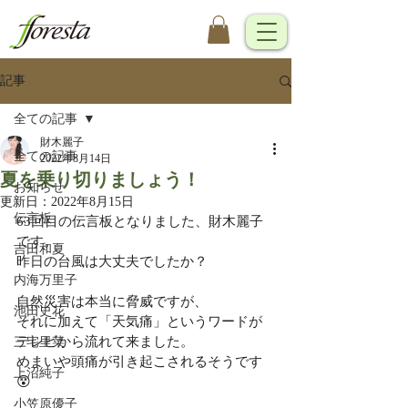
記事
全ての記事
財木麗子
全ての記事
2022年8月14日
夏を乗り切りましょう！
お知らせ
更新日：
2022年8月15日
伝言板
63回目の伝言板となりました、財木麗子
です。
吉田和夏
昨日の台風は大丈夫でしたか？
内海万里子
自然災害は本当に脅威ですが、
池田史花
それに加えて「天気痛」というワードが
テレビから流れて来ました。
三宅里菜
めまいや頭痛が引き起こされるそうです
上沼純子
😵
小笠原優子