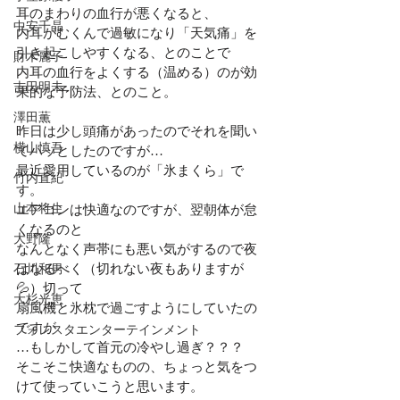
耳のまわりの血行が悪くなると、
中安千晶
内耳がむくんで過敏になり「天気痛」を
引き起こしやすくなる、とのことで
財木麗子
内耳の血行をよくする（温める）のが効
吉田明未
果的な予防法、とのこと。
澤田薫
昨日は少し頭痛があったのでそれを聞い
横山慎吾
てハッとしたのですが…
最近愛用しているのが「氷まくら」で
竹内直紀
す。
山本将生
エアコンは快適なのですが、翌朝体が怠
くなるのと
大野隆
なんとなく声帯にも悪い気がするので夜
はなるべく（切れない夜もありますが
石川和男
💦）切って
大杉光恵
扇風機と氷枕で過ごすようにしていたの
ですが
フォレスタエンターテインメント
…もしかして首元の冷やし過ぎ？？？
そこそこ快適なものの、ちょっと気をつ
けて使っていこうと思います。