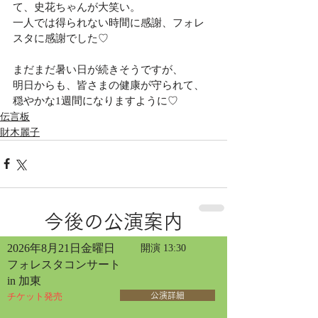
て、史花ちゃんが大笑い。
一人では得られない時間に感謝、フォレ
スタに感謝でした♡
まだまだ暑い日が続きそうですが、
明日からも、皆さまの健康が守られて、
穏やかな1週間になりますように♡
伝言板
財木麗子
今後の公演案内
2026年8月21日金曜日
開演 13:30
フォレスタコンサート
in 加東
チケット発売
公演詳細