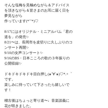
そんな塩梅を見極めながら＆アドバイス
を頂きながら＆皆さまのお耳に届く日を
夢見ながら
作っています(*˘˘*)♡
8/17にはオリジナル・ミニアルバム「君の
道を」の発売✨
8/21〜は、長岡市を皮切りに久しぶりのコ
ンサート再開✨
9/10の女声コンサート✨
9/16のBS・日本こころの歌の３年振りの
公開収録✨
ドキドキドキドキ目白押し(๑´∀`๑)♡*.+゜
です。
楽しみに待っていて下さったら嬉しいで
す！
稽古後はちょっと寄り道〜♩音楽談義に
花が咲きました。