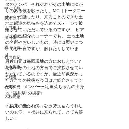
タのメンバーそれぞれがその土地にゆか
中安千晶
りのある歌を歌ったり、MC（トークコー
ナー）で話したり、来ることのできた土
財木麗子
地に感謝の気持ちを込めてステージで披
吉田明未
露させていただいているのですが、 ピア
ノの自己紹介のコーナーでも、 土地土地
澤田薫
の名所やおいしいもの、時には歴史につ
横山慎吾
いても一言ですが、触れたりしていま
す。
竹内直紀
最近山元は毎回現地の方におしえていた
山本将生
だき、その土地の方言でご挨拶させてい
ただいているのですが、最近印象深かっ
大野隆
た方言での挨拶を今日はご紹介させてく
ださい。 メンバー三宅里菜ちゃんの出身
石川和男
地 “福井県”の挨拶♪
大杉光恵
「福井に来られて、ひっでぇもんうれし
フォレスタエンターテインメント
いのぉ♡」＝福井に来られて、とても嬉
しい！