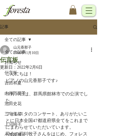
記事
全ての記事
山元香那子
全ての記事
2018年11月10日
伝言板
お知らせ
更新日：
2022年2月6日
伝言板
こんにちは！
ピアノの山元香那子です♪
吉田和夏
内海万里子
11月10日は、群馬県館林市での公演でし
た。
池田史花
フォレスタのコンサート、ありがたいこ
三宅里菜
とに日本全国47都道府県全てをこれまで
上沼純子
にまわらせていただいています。
司会の石川牧子さんをはじめ、フォレス
小笠原優子