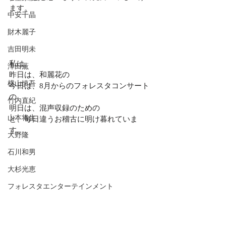
ます。
中安千晶
財木麗子
吉田明未
私は
澤田薫
昨日は、和麗花の
横山慎吾
今日は、8月からのフォレスタコンサート
の
竹内直紀
明日は、混声収録のための
山本将生
と、毎日違うお稽古に明け暮れていま
す。
大野隆
石川和男
大杉光恵
フォレスタエンターテインメント