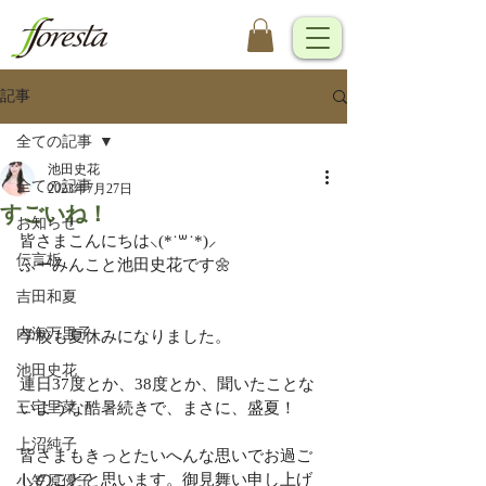
記事
全ての記事
池田史花
全ての記事
2023年7月27日
すごいね！
お知らせ
皆さまこんにちは⸜(*˙꒳˙*)⸝
伝言板
ふーみんこと池田史花です🌼
吉田和夏
内海万里子
学校も夏休みになりました。
池田史花
連日37度とか、38度とか、聞いたことな
三宅里菜
いような酷暑続きで、まさに、盛夏！
上沼純子
皆さまもきっとたいへんな思いでお過ご
しのことと思います。御見舞い申し上げ
小笠原優子