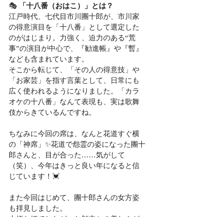
🎭
 「十八番（おはこ）」とは？
江戸時代、七代目市川團十郎が、市川家
の得意演目を「十八番」として選定した
のがはじまり。力強く、迫力のある“荒
事”の演目が中心で、『勧進帳』や『暫』
なども含まれています。
そこから転じて、「その人の得意技」や
「お家芸」を指す言葉として、日常にも
広く使われるようになりました。「カラ
オケの十八番」なんて表現も、実は歌舞
伎からきているんですね。
ちなみに今回の席は、なんと花道すぐ横
の「神席」✨花道で怨霊の姿になった團十
郎さんと、目が合った……気がして
（笑）、今年はきっと良い年になると信
じています！💓
また今回はじめて、團十郎さんの女方姿
も拝見しました。