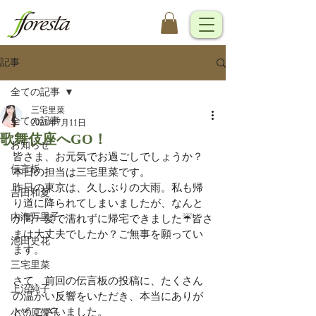
記事
全ての記事
三宅里菜
全ての記事
2025年7月11日
歌舞伎座へGO！
お知らせ
皆さま、お元気でお過ごしでしょうか？
伝言板
本日の担当は三宅里菜です。
昨日の東京は、久しぶりの大雨。私も帰
吉田和夏
り道に降られてしまいましたが、なんと
内海万里子
か間一髪で濡れずに帰宅できました☔️皆さ
まは大丈夫でしたか？ご無事を願ってい
池田史花
ます。
三宅里菜
さて、前回の伝言板の投稿に、たくさん
上沼純子
の温かい反響をいただき、本当にありが
とうございました。
小笠原優子