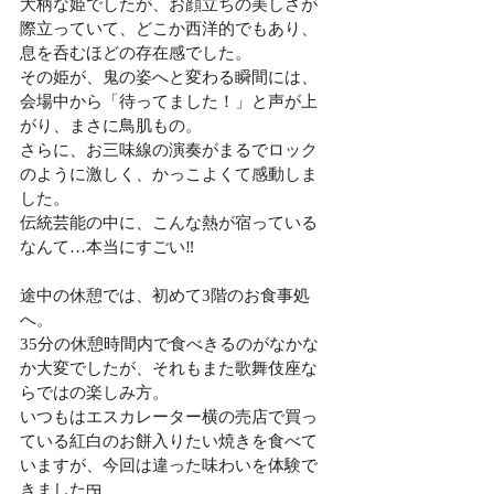
大柄な姫でしたが、お顔立ちの美しさが
際立っていて、どこか西洋的でもあり、
息を呑むほどの存在感でした。
その姫が、鬼の姿へと変わる瞬間には、
会場中から「待ってました！」と声が上
がり、まさに鳥肌もの。
さらに、お三味線の演奏がまるでロック
のように激しく、かっこよくて感動しま
した。
伝統芸能の中に、こんな熱が宿っている
なんて…本当にすごい‼️
途中の休憩では、初めて3階のお食事処
へ。
35分の休憩時間内で食べきるのがなかな
か大変でしたが、それもまた歌舞伎座な
らではの楽しみ方。
いつもはエスカレーター横の売店で買っ
ている紅白のお餅入りたい焼きを食べて
いますが、今回は違った味わいを体験で
きました🍱