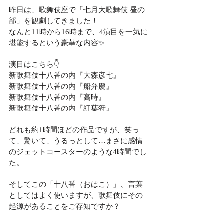
昨日は、歌舞伎座で「七月大歌舞伎 昼の
部」を観劇してきました！
なんと11時から16時まで、4演目を一気に
堪能するという豪華な内容✨
演目はこちら👇
新歌舞伎十八番の内『大森彦七』
新歌舞伎十八番の内『船弁慶』
新歌舞伎十八番の内『高時』
新歌舞伎十八番の内『紅葉狩』
どれも約1時間ほどの作品ですが、笑っ
て、驚いて、うるっとして…まさに感情
のジェットコースターのような4時間でし
た。
そしてこの「十八番（おはこ）」、言葉
としてはよく使いますが、歌舞伎にその
起源があることをご存知ですか？