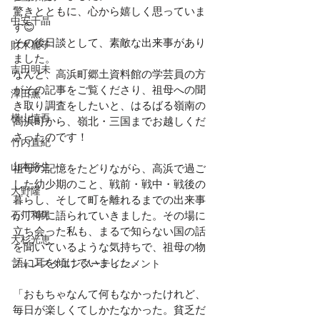
驚きとともに、心から嬉しく思っていま
中安千晶
す😊
その後日談として、素敵な出来事があり
財木麗子
ました。
吉田明未
なんと、高浜町郷土資料館の学芸員の方
がその記事をご覧くださり、祖母への聞
澤田薫
き取り調査をしたいと、はるばる嶺南の
横山慎吾
高浜町から、嶺北・三国までお越しくだ
さったのです！
竹内直紀
山本将生
祖母の記憶をたどりながら、高浜で過ご
した幼少期のこと、戦前・戦中・戦後の
大野隆
暮らし、そして町を離れるまでの出来事
石川和男
が丁寧に語られていきました。その場に
立ち会った私も、まるで知らない国の話
大杉光恵
を聞いているような気持ちで、祖母の物
語に耳を傾けていました。
フォレスタエンターテインメント
「おもちゃなんて何もなかったけれど、
毎日が楽しくてしかたなかった。貧乏だ