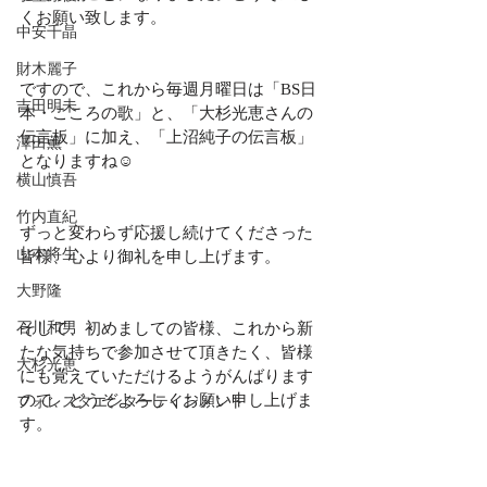
くお願い致します。
中安千晶
財木麗子
ですので、これから毎週月曜日は「BS日
吉田明未
本・こころの歌」と、「大杉光恵さんの
伝言板」に加え、「上沼純子の伝言板」
澤田薫
となりますね☺️
横山慎吾
竹内直紀
ずっと変わらず応援し続けてくださった
山本将生
皆様、心より御礼を申し上げます。
大野隆
石川和男
そして、初めましての皆様、これから新
たな気持ちで参加させて頂きたく、皆様
大杉光恵
にも覚えていただけるようがんばります
ので、どうぞよろしくお願い申し上げま
フォレスタエンターテインメント
す。