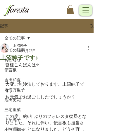
記事
全ての記事
上沼純子
全ての記事
2024年1月22日
上沼純子です♪
お知らせ
皆様こんばんは⭐️
伝言板
吉田和夏
大変ご無沙汰しております。上沼純子で
内海万里子
す。
お元気でお過ごししたでしょうか？
池田史花
三宅里菜
この度、約6年ぶりのフォレスタ復帰とな
上沼純子
りました。それに伴い、伝言板も担当さ
せて頂くことになりました。どうぞ宜し
小笠原優子