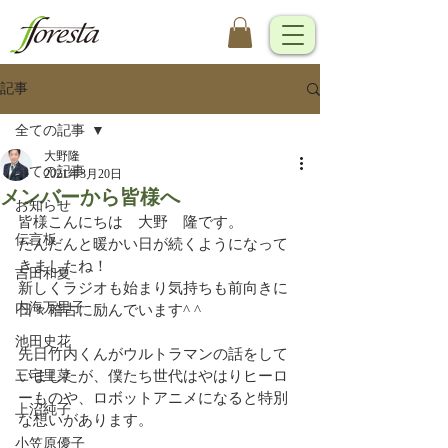
記事
全ての記事
大野隆
全ての記事
2021年3月20日
メンバーから皆様へ
お知らせ
皆様こんにちは　大野　隆です。
伝言板
だんだんと暖かい日が続くようになって
きましたね！
吉田和夏
新しくラジオも始まり気持ちも前向きに
内海万里子
日々稽古に励んでいます^ ^
池田史花
先日竹内くんがウルトラマンの話をして
三宅里菜
いましたが、僕たち世代はやはりヒーロ
ーものや、ロボットアニメになると特別
上沼純子
な想いがあります。
小笠原優子