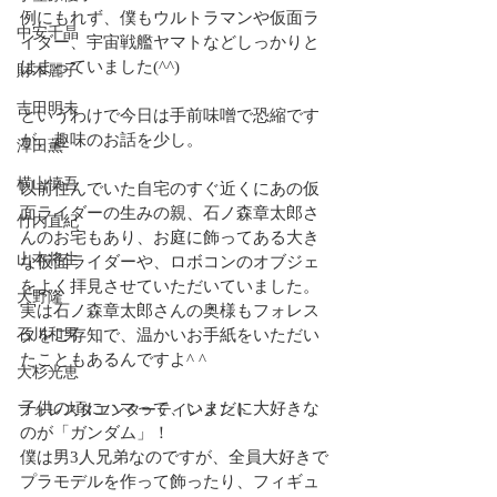
例にもれず、僕もウルトラマンや仮面ラ
中安千晶
イダー、宇宙戦艦ヤマトなどしっかりと
はまっていました(^^)
財木麗子
吉田明未
というわけで今日は手前味噌で恐縮です
が、趣味のお話を少し。
澤田薫
横山慎吾
以前住んでいた自宅のすぐ近くにあの仮
面ライダーの生みの親、石ノ森章太郎さ
竹内直紀
んのお宅もあり、お庭に飾ってある大き
山本将生
な仮面ライダーや、ロボコンのオブジェ
をよく拝見させていただいていました。
大野隆
実は石ノ森章太郎さんの奥様もフォレス
石川和男
タをご存知で、温かいお手紙をいただい
たこともあるんですよ^ ^
大杉光恵
子供の頃にハマって、いまだに大好きな
フォレスタエンターテインメント
のが「ガンダム」！
僕は男3人兄弟なのですが、全員大好きで
プラモデルを作って飾ったり、フィギュ