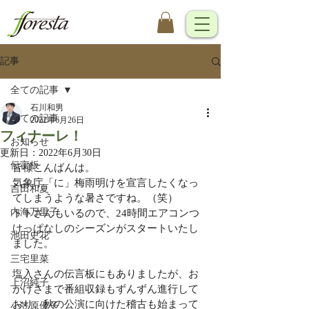
記事
全ての記事
石川和男
全ての記事
2022年6月26日
フィナーレ！
お知らせ
更新日：
2022年6月30日
伝言板
皆様こんばんは。
気象庁「に」梅雨明けを宣言したくなっ
吉田和夏
てしまうような暑さですね。（笑）
内海万里子
トトさんもいるので、24時間エアコンつ
けっぱなしのシーズンがスタートいたし
池田史花
ました。
三宅里菜
塩入さんの伝言板にもありましたが、お
上沼純子
かげさまで番組収録もずんずん進行して
おり、秋の公演に向けた稽古も始まって
小笠原優子