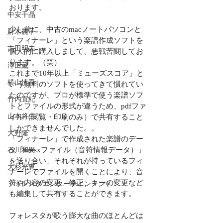
おります。
中安千晶
少し前に、中古のmacノートパソコンと
財木麗子
「フィナーレ」という楽譜作成ソフトを
吉田明未
個人的に購入しまして、悪戦苦闘してお
ります。（笑）
澤田薫
これまで10年以上「ミューズスコア」と
横山慎吾
いう無料のソフトを使ってきて慣れてい
たのですが、プロが標準で使う楽譜ソフ
竹内直紀
トとファイルの形式が違うため、pdfファ
山本将生
イル（閲覧・印刷のみ）で共有すること
しかできませんでした。。
大野隆
「フィナーレ」で作成された楽譜のデー
タ「musxファイル（音符情報データ）」
石川和男
を送り合い、それぞれが持っているフィ
大杉光恵
ナーレでファイルを開くことにより、音
符や内容の変更、修正、キーの変更など
フォレスタエンターテインメント
も編集して共有することができます。
フォレスタが歌う膨大な曲のほとんどは