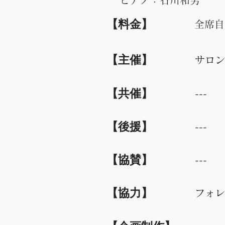
ピアノ：石川和男
​【料金】
全席自
​【主催】
サロン
​【共催】
---
​【後援】
---
​【協賛】
---
​【協力】
フォレ