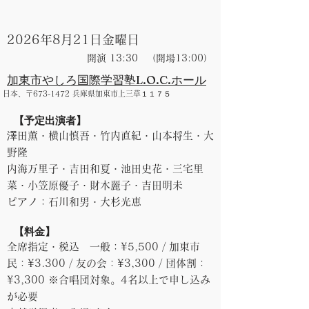
2026年8月21日金曜日
開演 13:30
（開場13:00）
加東市やしろ国際学習塾L.O.C.ホール
日本、〒673-1472 兵庫県加東市上三草１１７５
​【予定出演者】
澤田薫・横山慎吾・竹内直紀・山本将生・大
野隆
内海万里子・吉田和夏・池田史花・三宅里
菜・小笠原優子・財木麗子・吉田明未
ピアノ：石川和男・大杉光恵
​【料金】
全席指定・税込 一般：¥5,500 / 加東市
民：¥3.300 / 友の会：¥3,300 / 団体割：
¥3,300 ※合唱団対象。4名以上で申し込み
が必要