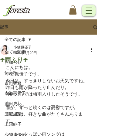
記事
全ての記事
小笠原優子
全ての記事
2023年5月20日
☂️雨ふり☂️
お知らせ
こんにちは。
伝言板
小笠原優子です。
今日は、すっきりしないお天気ですね。
吉田和夏
昨日も雨が降ったり止んだり。
内海万里子
沖縄の方では梅雨入りしたそうです。
池田史花
雨が、ずっと続くのは憂鬱ですが。
三宅里菜
雨の歌は、好きな曲がたくさんありま
す。
上沼純子
フォレスタっぽい雨ソングは
小笠原優子