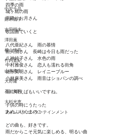
四季の雨
中安千晶
城ヶ島の雨
雨降りお月さん
財木麗子
吉田明未
歌謡曲でいくと
澤田薫
八代亜紀さん　雨の慕情
横山慎吾
前川清さん　長崎は今日も雨だった
八神純子さん　水色の雨
竹内直紀
中村雅俊さん　恋人も濡れる街角
山本将生
徳永英明さん　レイニーブルー
小林麻美さん　雨音はショパンの調べ
大野隆
石川和男
雨に唄えばもいいですね。
大杉光恵
子供の時にうたった
あめふりくまのこ
フォレスタエンターテインメント
どの曲も、好きです。
雨だからこそ元気に楽しめる、明るい曲