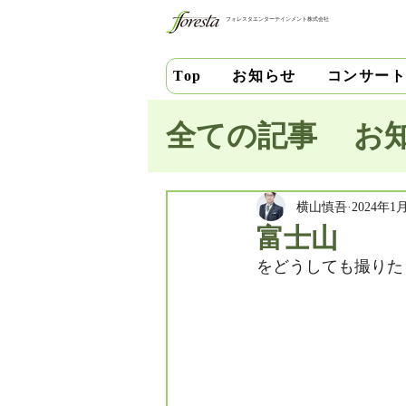
フォレスタエンターテインメント株式会社
お知らせ
コンサー
Top
全ての記事
お
池田史花
三
横山慎吾
2024年1
富士山
をどうしても撮りた
中安千晶
財
竹内直紀
山