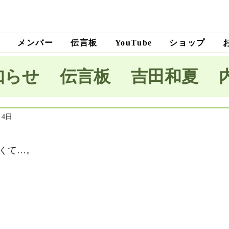
ト
メンバー
伝言板
ショップ
YouTube
知らせ
伝言板
吉田和夏
宅里菜
上沼純子
小笠原優
月4日
くて…。
木麗子
吉田明未
澤田薫
本将生
大野隆
石川和男