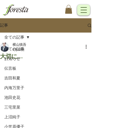
記事
全ての記事
横山慎吾
全ての記事
4月30日
大切に…
お知らせ
伝言板
吉田和夏
内海万里子
池田史花
三宅里菜
上沼純子
小笠原優子