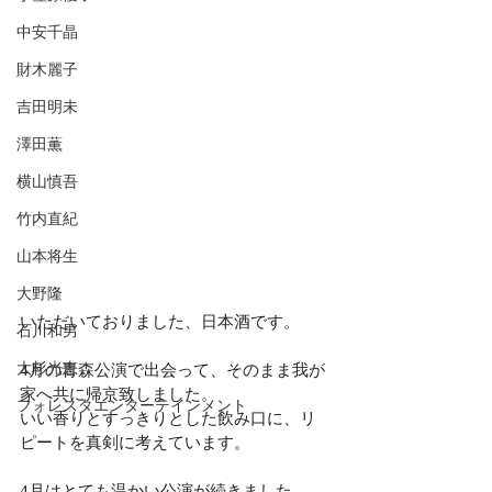
中安千晶
財木麗子
吉田明未
澤田薫
横山慎吾
竹内直紀
山本将生
大野隆
いただいておりました、日本酒です。
石川和男
大杉光恵
4月の青森公演で出会って、そのまま我が
家へ共に帰京致しました。
フォレスタエンターテインメント
いい香りとすっきりとした飲み口に、リ
ピートを真剣に考えています。
4月はとても温かい公演が続きました。