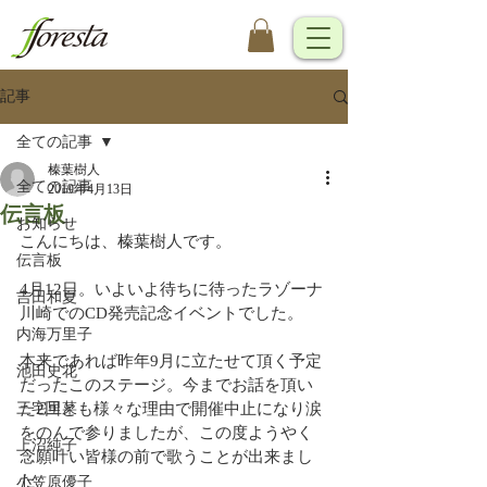
記事
全ての記事
榛葉樹人
全ての記事
2019年4月13日
伝言板
お知らせ
こんにちは、榛葉樹人です。
伝言板
4月12日。いよいよ待ちに待ったラゾーナ
吉田和夏
川崎でのCD発売記念イベントでした。
内海万里子
本来であれば昨年9月に立たせて頂く予定
池田史花
だったこのステージ。今までお話を頂い
三宅里菜
た2回とも様々な理由で開催中止になり涙
をのんで参りましたが、この度ようやく
上沼純子
念願叶い皆様の前で歌うことが出来まし
た。
小笠原優子