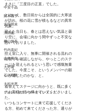
まさに「三度目の正直」でした。
中安千晶
とはいえ、数日前からは全国的に大寒波
財木麗子
が訪れ、桜の花に雪が積もるなどの異常
吉田明未
気象。
迎えた当日も、春とは思えない気温と曇
澤田薫
り空に、会場に向かう間中ずっと不安な
横山慎吾
思いでおりました。
竹内直紀
控え室に入り、無事に開催される流れの
山本将生
段取りを確認しながら、やっとこのステ
ージを迎えられるという思いで感慨無量
大野隆
でした。今度こそ、というメンバーの願
石川和男
いが通じたのかな、と。
大杉光恵
着替えてステージに向かうと、既に多く
のお客様が待ち構えていてくださいまし
フォレスタエンターテインメント
た。
いつもコンサートに来て応援してくださ
る方、初めて来てくださった方、通りが