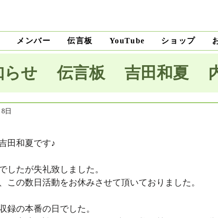
ト
メンバー
伝言板
ショップ
YouTube
知らせ
伝言板
吉田和夏
宅里菜
上沼純子
小笠原優
月8日
吉田和夏です♪
木麗子
吉田明未
澤田薫
でしたが失礼致しました。
、この数日活動をお休みさせて頂いておりました。
本将生
大野隆
石川和男
収録の本番の日でした。