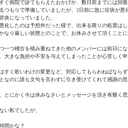
すぐ病院で診てもらえたおかげか、数日前までには回復
ンターテインメント
るつもりで準備していましたが、2日前に急に症状が悪
管炎になっていました。
悪化したのは予想外だった様で、出来る限りの処置はし
かなり厳しい状態とのことで、お休みさせて頂くことに
つ一つ稽古を積み重ねてきた他のメンバーには前日にな
、大きな負担や不安を与えてしまったことが心苦しく申
はすぐ歌いわけの変更など、対応してもらわねばならず
となのに誰も文句を言わずに引き受けてくれて感謝の思
、とにかく今は休みなさいとメッセージを頂き有難く思
ない私でしたが、
時間かな？