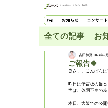
フォレスタエンターテインメント株式会社
お知らせ
コンサー
Top
全ての記事
お
池田史花
三
吉田和夏
2024年2
ご報告🍀
皆さま、こんばんは
中安千晶
財
昨日は伝言板の当番
実は、体調不良の為
竹内直紀
山
本日、大阪での公開