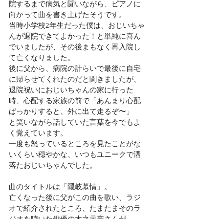
院するまで病気と闘いながら、ピアノに
向かって曲を書き上げたそうです。
当時小学校2年生だった僕は、おじいちゃ
んが退院できてよかった！と単純に喜ん
でいましたが、その後まもなく再入院し
て亡くなりました。
後に父から、病院の計らいで最後に自宅
に帰らせてくれたのだと聞きましたが、
退院祝いにおじいちゃんの家に行った
時、心配する家族の前で「あんまり心配
ばっかりすると、外に出て走るぞ〜」
と笑いながら話していた言葉を今でもよ
く覚えています。
一度も怒っているところを見たことがな
いくらい穏やかな、いつもユニークで洒
落たおじいちゃんでした。
曲のタイトルは「隠岐慕情」。
亡くなった後に父がこの曲を歌い、ラジ
オで紹介されたところ、たまたまそのラ