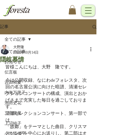
記事
全ての記事
大野隆
全ての記事
2023年10月14日
隠岐慕情
お知らせ
皆様こんにちは、大野　隆です。
伝言板
今は公開収録、なにわdeフォレスタ、次
吉田和夏
回の名古屋公演に向けた暗譜、清瀬セレ
内海万里子
クションコンサートの構成、演出とおか
げさまで充実した毎日を過ごしておりま
池田史花
す。
三宅里菜
清瀬セレクションコンサート、第一部で
は
上沼純子
「故郷」をテーマとした曲目、クリスマ
スソングを中心にお送りし、第二部はオ
小笠原優子