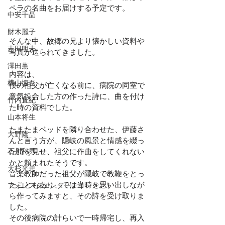
ペラの名曲をお届けする予定です。
中安千晶
財木麗子
そんな中、故郷の兄より懐かしい資料や
吉田明未
写真が送られてきました。
澤田薫
内容は、
横山慎吾
僕の祖父が亡くなる前に、病院の同室で
意気投合した方の作った詩に、曲を付け
竹内直紀
た時の資料でした。
山本将生
たまたまベッドを隣り合わせた、伊藤さ
大野隆
んと言う方が、隠岐の風景と情感を綴っ
石川和男
た詩を見せ、祖父に作曲をしてくれない
かと頼まれたそうです。
大杉光恵
音楽教師だった祖父が隠岐で教鞭をとっ
たこともあり、では当時を思い出しなが
フォレスタエンターテインメント
ら作ってみますと、その詩を受け取りま
した。
その後病院の計らいで一時帰宅し、再入