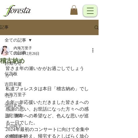
記事
全ての記事
内海万里子
全ての記事
2023年12月26日
稽古納め
お知らせ
皆さま年の瀬いかがお過ごしでしょう
伝言板
か？
吉田和夏
私達フォレスタは本日「稽古納め」でし
内海万里子
た。
今年一年応援いただきました皆さまへの
池田史花
感謝の思い、お世話になった方々への感
三宅里菜
謝、来年への希望など、色んな思いが巡
る一日でした。
上沼純子
2024年最初のコンサートに向けて全集中
の稽古を終え、帰宅するとしばらく放心
小笠原優子