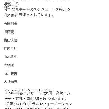
状態…💦
中安千晶
今日で無事今年のスケジュールを終える
ことが出来ほっとしています。
財木麗子
吉田明未
澤田薫
横山慎吾
竹内直紀
山本将生
大野隆
石川和男
大杉光恵
フォレスタエンターテインメント
2024年新春コンサートは大田・高崎・八
王子・京都・岡山の5ヶ所へ伺います。
5公演分のプログラムやフォーメーション