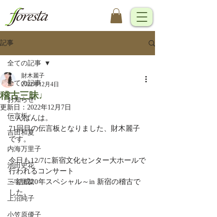
記事
全ての記事
財木麗子
全ての記事
2022年12月4日
稽古三昧♩
お知らせ
更新日：
2022年12月7日
伝言板
こんばんは。
71回目の伝言板となりました、財木麗子
吉田和夏
です。
内海万里子
今日も12/7に新宿文化センター大ホールで
池田史花
行われるコンサート
～結成20年スペシャル～in 新宿の稽古で
三宅里菜
した。
上沼純子
小笠原優子