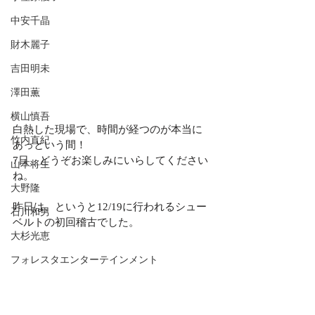
中安千晶
財木麗子
吉田明未
澤田薫
横山慎吾
白熱した現場で、時間が経つのが本当に
竹内直紀
あっという間！
7日、どうぞお楽しみにいらしてください
山本将生
ね。
大野隆
昨日は、というと12/19に行われるシュー
石川和男
ベルトの初回稽古でした。
大杉光恵
フォレスタエンターテインメント