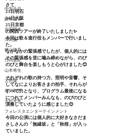
さて
中安千晶
23日明石
24日大阪
財木麗子
25日京都
吉田明未
の関西ツアーが終了いたしました✨
今回は歌＆進行役もメンバーで行いまし
澤田薫
た。
横山慎吾
なかなかの緊張感でしたが、個人的には
その緊張感を逆に噛み締めながら、のび
竹内直紀
のびと舞台を楽しもうと心がけました😊
山本将生
それぞれの歌の持つ力、照明や音響、そ
大野隆
してなによりお客さまの拍手、それらが
石川和男
すべて力となり、プログラム最後になる
につれてメンバーみんなも、のびのびと
大杉光恵
演奏していたように感じました😊
フォレスタエンターテインメント
今回の公演には個人的に大好きなさだま
さしさんの「無縁坂」と「秋桜」が入っ
ていました。