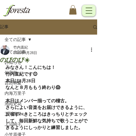
記事
全ての記事
竹内直紀
全ての記事
2025年8月28日
のびのび☀️
お知らせ
みなさん！こんにちは！
伝言板
竹内直紀です😊
本日は8月28日
吉田和夏
なんと８月ももう終わり😱
内海万里子
本日はメンバー揃っての稽古。
池田史花
さらによい音楽をお届けできるように、
三宅里菜
反省すべきところはきっちりとチェック
して、毎回新鮮な気持ちで歌うことがで
上沼純子
きるようにしっかりと練習しました。
小笠原優子