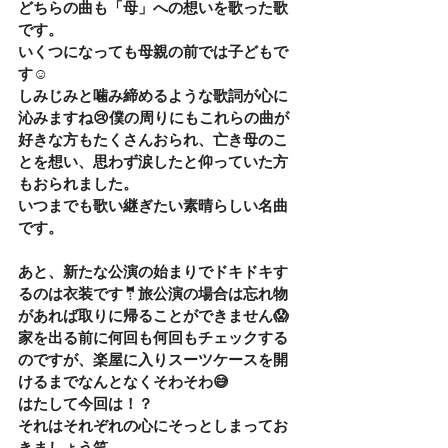
どちらの曲も「母」への想いを歌った歌
です。
いくつになっても母親の前では子どもで
す☺️
しみじみと噛み締めるような歌詞が心に
沁みますね😢僕の周りにもこれらの曲が
好きな方もたくさんおられ、亡き母のこ
とを想い、思わず涙したと仰っていた方
もおられました。
いつまでも歌い継ぎたい素晴らしい名曲
です。
あと、新たな公演の始まりでドキドキす
るのは衣装です🤵旅公演の場合は忘れ物
があれば取りに帰ることができません😱
家を出る前に何回も何回もチェックする
のですが、楽屋に入りスーツケースを開
けるまでなんとなくそわそわ😅
はたして今回は！？
それはそれぞれの心にそっとしまってお