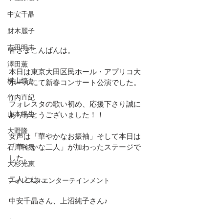
中安千晶
財木麗子
吉田明未
皆さまこんばんは。
澤田薫
本日は東京大田区民ホール・アプリコ大
横山慎吾
ホールにて新春コンサート公演でした。
竹内直紀
フォレスタの歌い初め、応援下さり誠に
山本将生
ありがとうございました！！
大野隆
女声は「華やかなお振袖」そして本日は
「華やかな二人」が加わったステージで
石川和男
した。
大杉光恵
二人とは…
フォレスタエンターテインメント
中安千晶さん、上沼純子さん♪