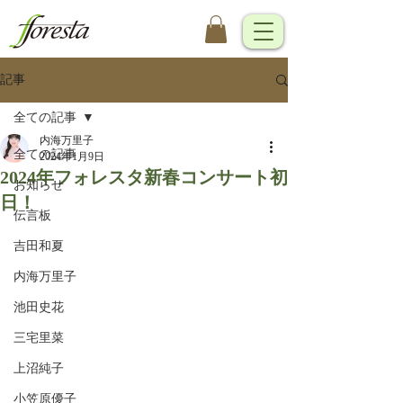
記事
全ての記事
内海万里子
全ての記事
2024年1月9日
2024年フォレスタ新春コンサート初
お知らせ
日！
伝言板
吉田和夏
内海万里子
池田史花
三宅里菜
上沼純子
小笠原優子