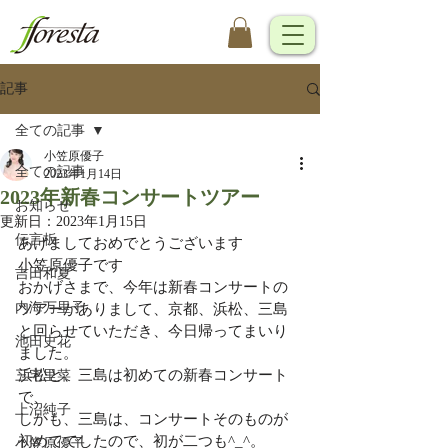
記事
全ての記事
小笠原優子
全ての記事
2023年1月14日
2023年新春コンサートツアー
お知らせ
更新日：
2023年1月15日
伝言板
あけましておめでとうございます
小笠原優子です
吉田和夏
おかげさまで、今年は新春コンサートの
内海万里子
ツアーがありまして、京都、浜松、三島
と回らせていただき、今日帰ってまいり
池田史花
ました。
浜松と、三島は初めての新春コンサート
三宅里菜
で、
上沼純子
しかも、三島は、コンサートそのものが
初めてでしたので、初が二つも^_^。
小笠原優子