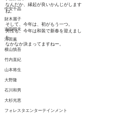
なんだか、縁起が良いかんじがします
中安千晶
ね。
財木麗子
そして、今年は、初がもう一つ。
吉田明未
男性も、今年は和装で新春を迎えまし
た。
澤田薫
なかなか決まってますねー。
横山慎吾
竹内直紀
山本将生
大野隆
石川和男
大杉光恵
フォレスタエンターテインメント