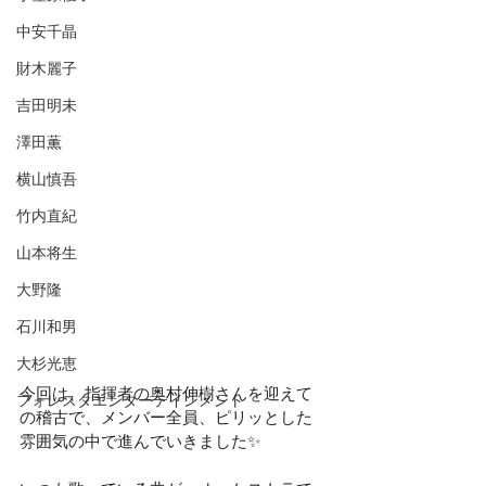
中安千晶
財木麗子
吉田明未
澤田薫
横山慎吾
竹内直紀
山本将生
大野隆
石川和男
大杉光恵
今回は、指揮者の奥村伸樹さんを迎えて
フォレスタエンターテインメント
の稽古で、メンバー全員、ピリッとした
雰囲気の中で進んでいきました✨