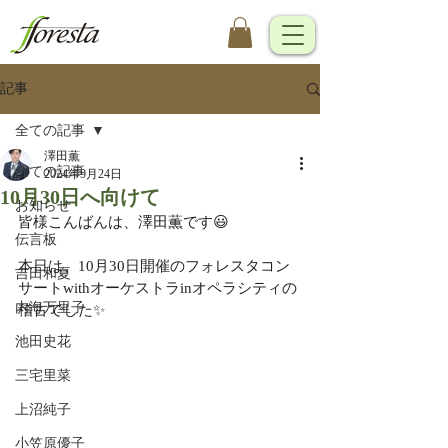
記事
全ての記事
澤田薫
全ての記事
2024年9月24日
10月30日へ向けて
お知らせ
皆様こんばんは、澤田薫です😃
伝言板
本日は、10月30日開催のフォレスタコン
吉田和夏
サートwithオーケストラinオペラシティの
内海万里子
稽古でした✨
池田史花
三宅里菜
上沼純子
小笠原優子