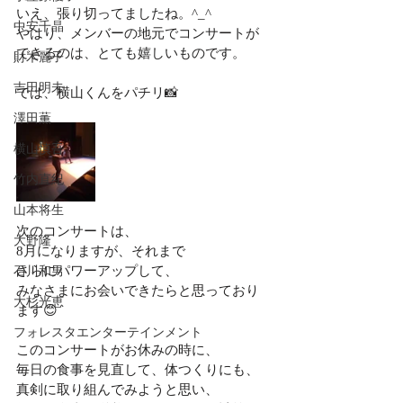
いえ、張り切ってましたね。^_^
中安千晶
やはり、メンバーの地元でコンサートが
できるのは、とても嬉しいものです。
財木麗子
吉田明未
では、横山くんをパチリ📸
澤田薫
横山慎吾
竹内直紀
山本将生
次のコンサートは、
大野隆
8月になりますが、それまで
さらにパワーアップして、
石川和男
みなさまにお会いできたらと思っており
大杉光恵
ます😊
フォレスタエンターテインメント
このコンサートがお休みの時に、
毎日の食事を見直して、体つくりにも、
真剣に取り組んでみようと思い、