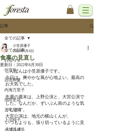
記事
全ての記事
小笠原優子
全ての記事
2022年6月4日
食事の見直し
お知らせ
更新日：
2022年6月30日
伝言板
こんばんは小笠原優子です。
今日は、爽やかな風が心地よい、最高の
吉田和夏
お天気でした。
内海万里子
先週の週末は、上野公演と、大宮公演で
池田史花
した。なんだか、ずいぶん前のような気
がします。
三宅里菜
大宮公演は、地元の横山くんが、
上沼純子
いつもよりも、張り切っているように見
えました。
小笠原優子