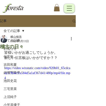
記事
全ての記事
横山慎吾
全ての記事
2022年5月11日
稽古の日々
お知らせ
皆様いかがお過ごしでしょうか。
伝言板
新しい伝言板はいかがですか？？
吉田和夏
https://video.wixstatic.com/video/920b01_65cdca
内海万里子
a217904e9fa584d5a1af367d41/480p/mp4/file.mp
4
池田史花
三宅里菜
上沼純子
小笠原優子