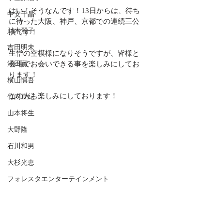
はい！そうなんです！13日からは、待ち
中安千晶
に待った大阪、神戸、京都での連続三公
財木麗子
演です！
吉田明未
生憎の空模様になりそうですが、皆様と
会場でお会いできる事を楽しみにしてお
澤田薫
ります！
横山慎吾
この人も楽しみにしております！
竹内直紀
山本将生
大野隆
石川和男
大杉光恵
フォレスタエンターテインメント