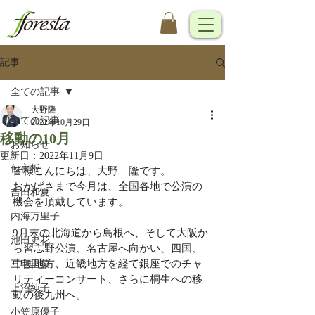
記事
全ての記事
大野隆
全ての記事
2022年10月29日
移動の10月
お知らせ
更新日：
2022年11月9日
伝言板
皆様こんにちは、大野　隆です。
おかげさまで今月は、全国各地で公演の
吉田和夏
機会を頂戴しています。
内海万里子
9月末の北海道から島根へ、そして大阪か
池田史花
ら習志野公演、名古屋へ向かい、四国、
中国地方、近畿地方を経て銀座でのチャ
三宅里菜
リティーコンサート、さらに桐生への移
上沼純子
動の後九州へ。
小笠原優子