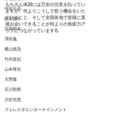
もちろん体調には万全の注意を払ってい
中安千晶
ますが、何よりこうして歌う機会をいた
だけること、そして全国各地で皆様に直
財木麗子
接お会いできることが何よりの免疫力ア
吉田明未
ップにつながっています💪
澤田薫
横山慎吾
竹内直紀
山本将生
大野隆
石川和男
大杉光恵
フォレスタエンターテインメント