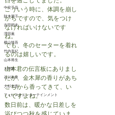
日を過ごしてました。
中安千晶
こういう時に、体調を崩し
財木麗子
がちですので、気をつけ
吉田明未
なければいけないです
澤田薫
ね。
横山慎吾
でも、冬のセーターを着れ
竹内直紀
るのは嬉しいです。
山本将生
山本君の伝言板にありまし
大野隆
たが、金木犀の香りがあち
石川和男
こちから香ってきて、い
大杉光恵
いですよね。
フォレスタエンターテインメント
数日前は、暖かな日差しを
浴びつつ秋を感じていま