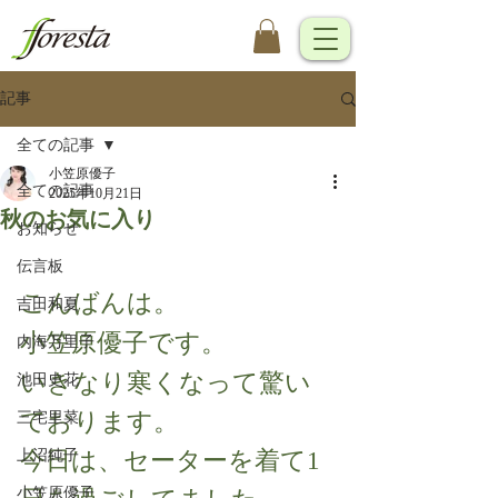
記事
全ての記事
小笠原優子
全ての記事
2025年10月21日
秋のお気に入り
お知らせ
伝言板
こんばんは。
吉田和夏
小笠原優子です。
内海万里子
いきなり寒くなって驚い
池田史花
ております。
三宅里菜
上沼純子
今日は、セーターを着て1
小笠原優子