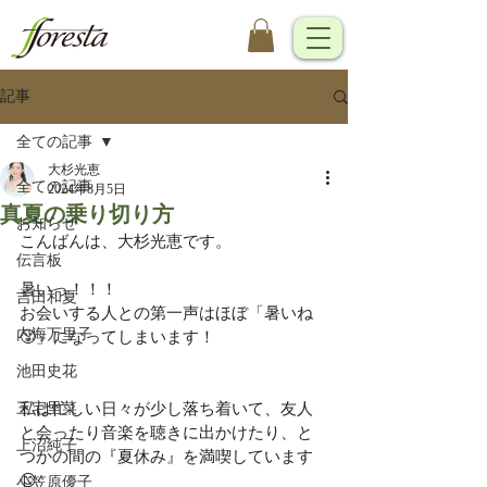
記事
全ての記事
大杉光恵
全ての記事
2024年8月5日
真夏の乗り切り方
お知らせ
こんばんは、大杉光恵です。
伝言板
暑いっ！！！
吉田和夏
お会いする人との第一声はほぼ「暑いね
内海万里子
🥵」になってしまいます！
池田史花
三宅里菜
私は忙しい日々が少し落ち着いて、友人
と会ったり音楽を聴きに出かけたり、と
上沼純子
つかの間の『夏休み』を満喫しています
😊
小笠原優子