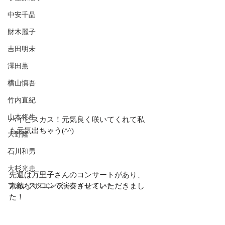
中安千晶
財木麗子
吉田明未
澤田薫
横山慎吾
竹内直紀
山本将生
ハイビスカス！元気良く咲いてくれて私
も元気出ちゃう(^^)
大野隆
石川和男
大杉光恵
先週は万里子さんのコンサートがあり、
素敵なサロンで演奏させていただきまし
フォレスタエンターテインメント
た！