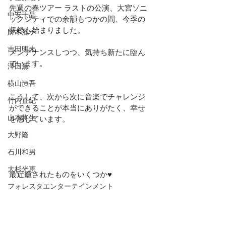
先週の春ツアー ラストの公演、大宮ソニ
中安千晶
ックシティでの余韻もつかの間、今季の
収録も始まりました。
財木麗子
吉田明未
メンテナンスしつつ、気持ち新たに臨ん
でいます。
澤田薫
横山慎吾
こうして、次から次に音楽でチャレンジ
竹内直紀
ができることが本当にありがたく、幸せ
山本将生
を感じています。
大野隆
石川和男
大杉光恵
最近癒されたものをいくつか♥️
フォレスタエンターテインメント