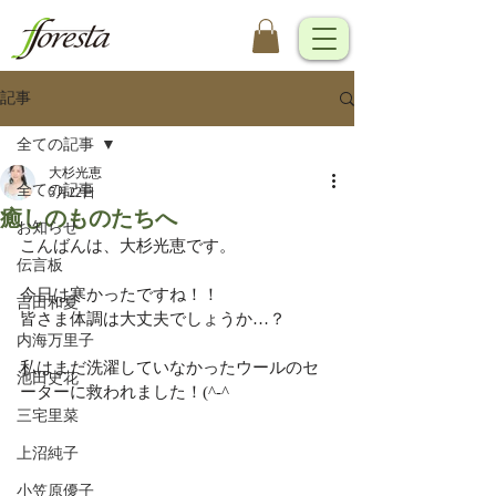
記事
全ての記事
大杉光恵
全ての記事
5月22日
癒しのものたちへ
お知らせ
こんばんは、大杉光恵です。
伝言板
今日は寒かったですね！！
吉田和夏
皆さま体調は大丈夫でしょうか…？
内海万里子
私はまだ洗濯していなかったウールのセ
池田史花
ーターに救われました！(^-^ゞ
三宅里菜
上沼純子
小笠原優子