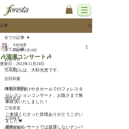
記事
全ての記事
大杉光恵
全ての記事
2022年11月14日
🎶清瀬コンサート🎶
お知らせ
更新日：
2022年11月24日
伝言板
こんばんは、大杉光恵です。
吉田和夏
内海万里子
本日の清瀬けやきホールでのフォレスタ
セレクションコンサート、お陰さまで無
池田史花
事終演いたしました！
三宅里菜
ご来場くださった皆様ありがとうござい
上沼純子
ました💓
通常のコンサートでは披露しないナンバ
小笠原優子