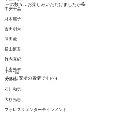
ーの数々…お楽しみいただけましたか😆
中安千晶
財木麗子
吉田明未
澤田薫
横山慎吾
竹内直紀
山本将生
ﾔｯﾀｰ🙌
みんな安堵の表情です(^^)
大野隆
石川和男
大杉光恵
フォレスタエンターテインメント