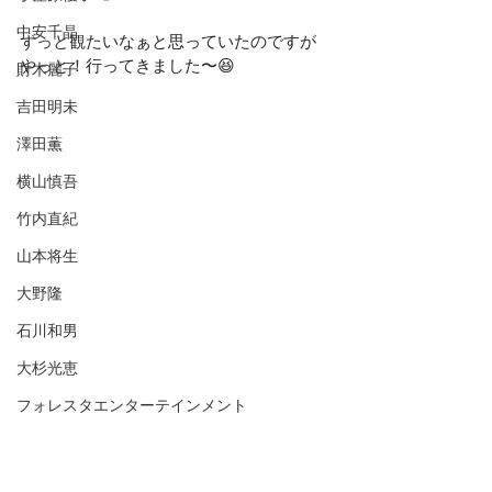
中安千晶
ずっと観たいなぁと思っていたのですが
やっと！行ってきました〜😆
財木麗子
吉田明未
澤田薫
横山慎吾
竹内直紀
山本将生
大野隆
石川和男
大杉光恵
フォレスタエンターテインメント