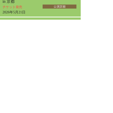
in 京都
チケット発売
公演詳細
2026年5月21日
2026年8月30日日曜日
開演 13:30
能登半島地震災害支援 広島西南ロータリ
ークラブ創立40周年記念
フォレスタ チャリティコンサート in 広島
チケット発売
公演詳細
2026年3月31日
2026年9月2日水曜日
開演 13:30
フォレスタコンサート
in 厚木
チケット発売
公演詳細
2026年6月10日
2026年9月13日日曜日
開演 14:00
フォレスタコンサート
in 札幌
チケット発売
公演詳細