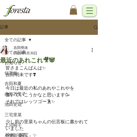
記事
全ての記事
吉田明未
全ての記事
2025年6月30日
最近のあれこれ🎥🐼
お知らせ
皆さまこんばんは✨
伝言板
吉田明未です❣️
吉田和夏
今日は最近の私のあれやこれやを
内海万里子
書いていこうかなと思います🥳
それではレッツゴー🕺✨
池田史花
三宅里菜
少し前の里菜ちゃんの伝言板に書かれて
上沼純子
いました
映画「国宝」✨
小笠原優子