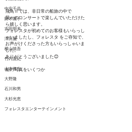
中安千晶
飛鳥Ⅱでは、非日常の船旅の中で
我々のコンサートで楽しんでいただけた
財木麗子
ら嬉しく思います。
吉田明未
フォレスタが初めてのお客様もいらっし
ゃいましたし、フォレスタ をご存知で、
澤田薫
お声がけくださった方もいらっしゃいま
横山慎吾
した。
ありがとうございました😊
竹内直紀
山本将生
船の写真をいくつか
大野隆
石川和男
大杉光恵
フォレスタエンターテインメント