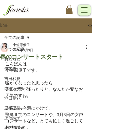
記事
全ての記事
小笠原優子
全ての記事
2024年3月9日
春のコンサートスタート
お知らせ
こんばんは
伝言板
小笠原優子です。
吉田和夏
暖かくなったと思ったら
内海万里子
先日は雪が降ったりと、なんだか変なお
天気ですね。
池田史花
三宅里菜
先週から今週にかけて、
飛鳥Ⅱでのコンサートや、3月3日の女声
上沼純子
コンサートなど、とても忙しく過ごして
おりました。
小笠原優子