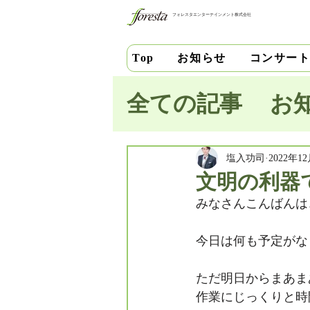
フォレスタエンターテインメント株式会社
お知らせ
コンサー
Top
全ての記事
お
池田史花
三
塩入功司
2022年1
文明の利器
みなさんこんばんは
中安千晶
財
今日は何も予定がな
竹内直紀
山
ただ明日からまあま
作業にじっくりと時