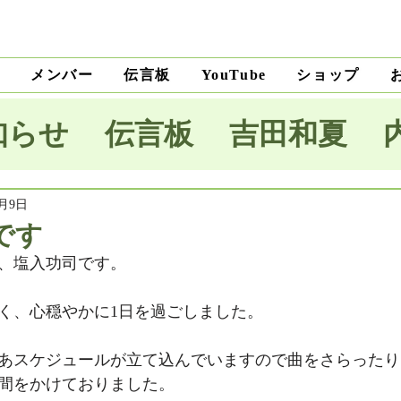
ト
メンバー
伝言板
ショップ
YouTube
知らせ
伝言板
吉田和夏
宅里菜
上沼純子
小笠原優
2月9日
です
、塩入功司です。
木麗子
吉田明未
澤田薫
く、心穏やかに1日を過ごしました。
本将生
大野隆
石川和男
あスケジュールが立て込んでいますので曲をさらったり
間をかけておりました。