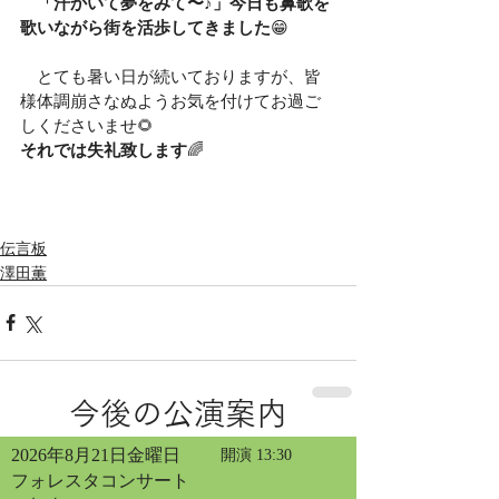
　「汗かいて夢をみて〜♪」今日も鼻歌を
歌いながら街を活歩してきました
😁
　とても暑い日が続いておりますが、皆
様体調崩さなぬようお気を付けてお過ご
しくださいませ🌻
それでは失礼致します
🌈
伝言板
澤田薫
今後の公演案内
2026年8月21日金曜日
開演 13:30
フォレスタコンサート