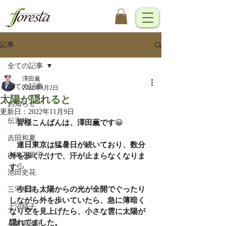
記事
全ての記事
澤田薫
全ての記事
2022年8月2日
太陽が隠れると
お知らせ
更新日：
2022年11月9日
伝言板
　皆様こんばんは、澤田薫です
😀
吉田和夏
　連日東京は猛暑日が続いており、数分
内海万里子
外を歩くだけで、汗が止まらなくなりま
す
💦
池田史花
　今日も太陽からの光が全開でぐったり
三宅里菜
しながら外を歩いていたら、急に薄暗く
上沼純子
なり空を見上げたら、小さな雲に太陽が
隠れてました。
小笠原優子