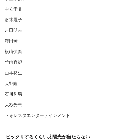
中安千晶
財木麗子
吉田明未
澤田薫
横山慎吾
竹内直紀
山本将生
大野隆
石川和男
大杉光恵
フォレスタエンターテインメント
ビックリするくらい太陽光が当たらない