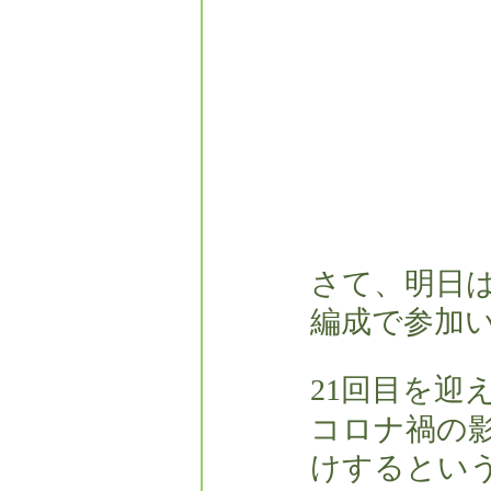
さて、明日
編成で参加
21回目を迎
コロナ禍の
けするとい