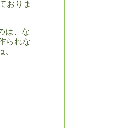
ておりま
のは、な
作られな
ね。　