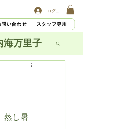
ログイン
お問い合わせ
スタッフ専用
内海万里子
子
横山慎吾
大杉光恵
、蒸し暑