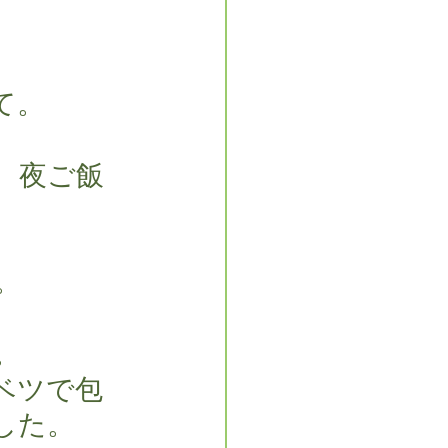
て。
、夜ご飯
。
。
ベツで包
した。