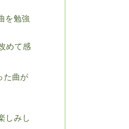
曲を勉強
改めて感
った曲が
楽しみし