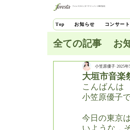
フォレスタエンターテインメント株式会社
お知らせ
コンサー
Top
全ての記事
お
池田史花
三
小笠原優子
2025年
大垣市音楽
こんばんは
中安千晶
財
小笠原優子
竹内直紀
山
今日の東京
いような，