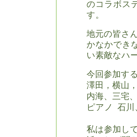
のコラボス
す。
地元の皆さ
かなかでき
い素敵なハ
今回参加す
澤田，横山
内海、三宅
ピアノ  石
私は参加し