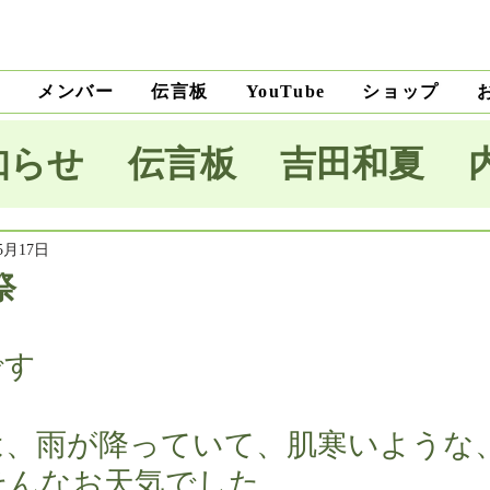
ト
メンバー
伝言板
ショップ
YouTube
知らせ
伝言板
吉田和夏
宅里菜
上沼純子
小笠原優
5月17日
祭
木麗子
吉田明未
澤田薫
です
本将生
大野隆
石川和男
は、雨が降っていて、肌寒いような
そんなお天気でした。