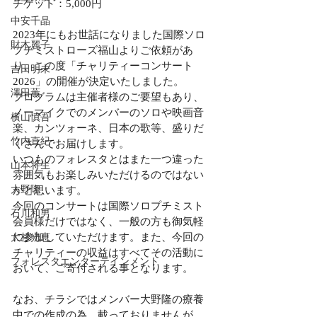
チケット：5,000円
中安千晶
2023年にもお世話になりました国際ソロ
財木麗子
プチミストローズ福山よりご依頼があ
り、この度「チャリティーコンサート
吉田明未
2026」の開催が決定いたしました。
澤田薫
プログラムは主催者様のご要望もあり、
ノーマイクでのメンバーのソロや映画音
横山慎吾
楽、カンツォーネ、日本の歌等、盛りだ
竹内直紀
くさんでお届けします。
いつものフォレスタとはまた一つ違った
山本将生
雰囲気もお楽しみいただけるのではない
大野隆
かと思います。
今回のコンサートは国際ソロプチミスト
石川和男
会員様だけではなく、一般の方も御気軽
に参加していただけます。また、今回の
大杉光恵
チャリティーの収益はすべてその活動に
フォレスタエンターテインメント
おいて、ご寄付される事となります。
なお、チラシではメンバー大野隆の療養
中での作成の為、載っておりませんが、