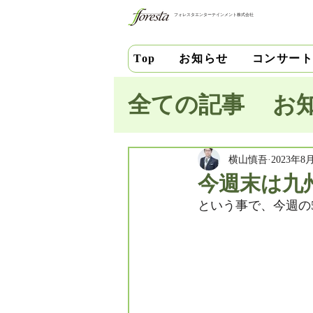
フォレスタエンターテインメント株式会社
お知らせ
コンサー
Top
全ての記事
お
池田史花
三
横山慎吾
2023年8
今週末は九
という事で、今週の
中安千晶
財
竹内直紀
山