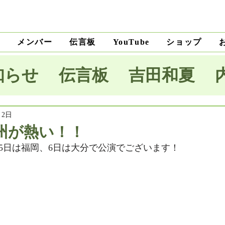
ト
メンバー
伝言板
ショップ
YouTube
知らせ
伝言板
吉田和夏
宅里菜
上沼純子
小笠原優
月2日
州が熱い！！
5日は福岡、6日は大分で公演でございます！
木麗子
吉田明未
澤田薫
本将生
大野隆
石川和男