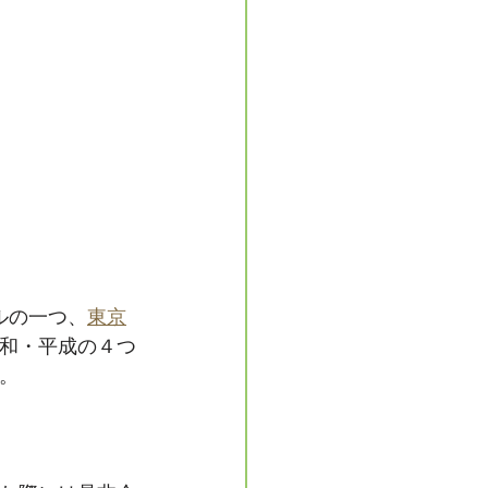
ルの一つ、
東京
昭和・平成の４つ
。