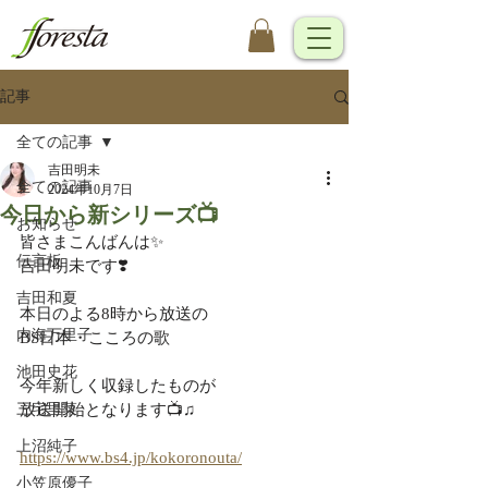
記事
全ての記事
吉田明未
全ての記事
2024年10月7日
今日から新シリーズ📺
お知らせ
皆さまこんばんは✨
伝言板
吉田明未です❣️
吉田和夏
本日のよる8時から放送の
内海万里子
BS日本・こころの歌
池田史花
今年新しく収録したものが
三宅里菜
放送開始となります📺♫
上沼純子
https://www.bs4.jp/kokoronouta/
小笠原優子