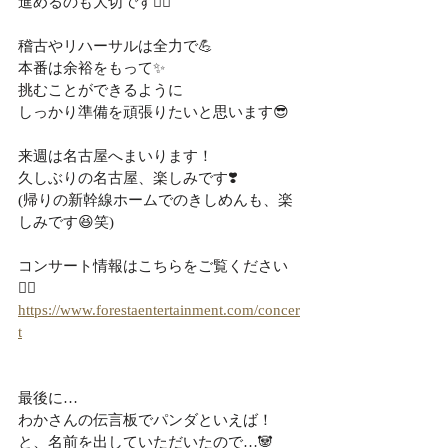
進めるのも大切です🙆‍♀️
稽古やリハーサルは全力で💪
本番は余裕をもって✨
挑むことができるように
しっかり準備を頑張りたいと思います😎
来週は名古屋へまいります！
久しぶりの名古屋、楽しみです❣️
(帰りの新幹線ホームでのきしめんも、楽
しみです😆笑)
コンサート情報はこちらをご覧ください
💁‍♀️
https://www.forestaentertainment.com/concer
t
最後に…
わかさんの伝言板でパンダといえば！
と、名前を出していただいたので…🐼