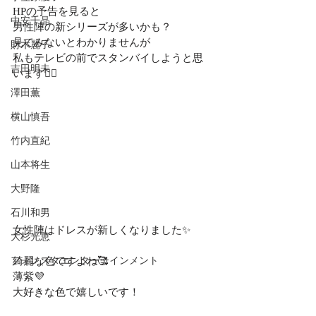
HPの予告を見ると
中安千晶
男性陣の新シリーズが多いかも？
見てみないとわかりませんが
財木麗子
私もテレビの前でスタンバイしようと思
吉田明未
います🙆‍♀️
澤田薫
横山慎吾
竹内直紀
山本将生
大野隆
石川和男
女性陣はドレスが新しくなりました✨
大杉光恵
フォレスタエンターテインメント
綺麗な色ですよね🥰
薄紫💜
大好きな色で嬉しいです！