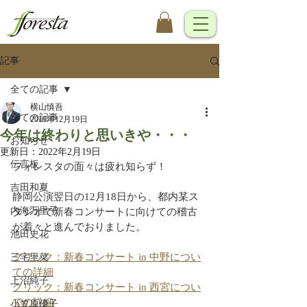
記事
全ての記事
横山慎吾
全ての記事
2019年12月19日
今年は終わりと思いきや・・・
お知らせ
更新日：
2022年2月19日
伝言板
フォレスタの面々は疲れ知らず！
吉田和夏
静岡公演翌日の12月18日から、都内某ス
内海万里子
タジオで新春コンサートに向けての稽古
が着々と進んでおりました。
池田史花
クリック：新春コンサート in 中野につい
三宅里菜
ての詳細
上沼純子
クリック：新春コンサート in 西宮につい
ての詳細
小笠原優子