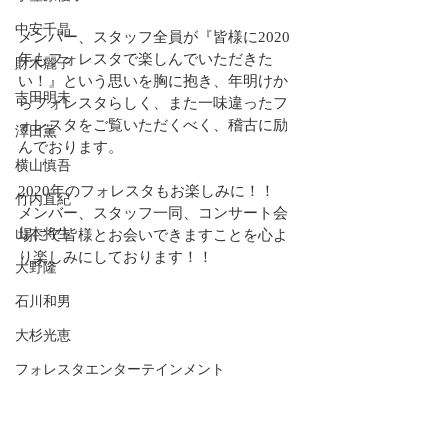
中安千晶
メンバー、スタッフ全員が『皆様に2020
年もフォレスタで楽しんでいただきた
財木麗子
い！』という思いを胸に抱き、年明けか
吉田明未
らフォレスタらしく、また一味違ったフ
ォレスタをご覧いただくべく、稽古に励
澤田薫
んでおります。
横山慎吾
2020年のフォレスタもお楽しみに！！
竹内直紀
メンバー、スタッフ一同、コンサート会
山本将生
場にて皆様とお会いできますことを心よ
り楽しみにしております！！
大野隆
石川和男
大杉光恵
フォレスタエンターテインメント