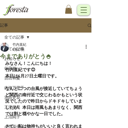
記事
全ての記事
竹内直紀
全ての記事
6月27日
今までありがとう🍚
お知らせ
みなさん！こんにちは！
伝言板
竹内直紀です😊
本日は6月27日土曜日です。
吉田和夏
内海万里子
なんと二つの台風が接近していてちょう
ど関西の南付近で交じわるかもという状
池田史花
況でしたので昨日からドキドキしていま
三宅里菜
したが、本日は雨風もあまりなく、関西
では割と穏やかな一日でした。
上沼純子
さて、私は物持ちがいいと良く言われま
小笠原優子