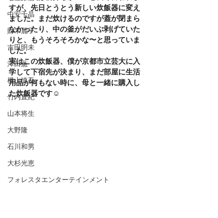
すが、先日とうとう新しい炊飯器に変え
中安千晶
ました。まだ炊けるのですが蓋が閉まら
なかったり、中の釜がだいぶ剥げていた
財木麗子
りと、もうそろそろかな〜と思っていま
吉田明未
した。
実はこの炊飯器、僕が京都市立芸大に入
澤田薫
学して下宿先が決まり、まだ部屋に生活
横山慎吾
用品が何もない時に、母と一緒に購入し
た炊飯器です☺️
竹内直紀
山本将生
大野隆
石川和男
大杉光恵
フォレスタエンターテインメント