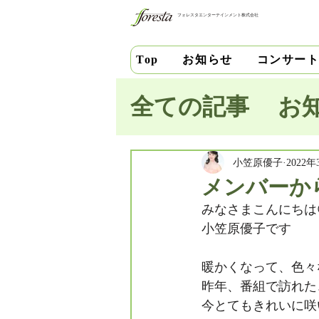
フォレスタエンターテインメント株式会社
お知らせ
コンサー
Top
全ての記事
お
池田史花
三
小笠原優子
2022年
メンバーか
みなさまこんにちは
中安千晶
財
小笠原優子です
暖かくなって、色々
竹内直紀
山
昨年、番組で訪れた
今とてもきれいに咲