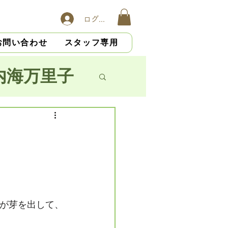
ログイン
お問い合わせ
スタッフ専用
内海万里子
子
横山慎吾
大杉光恵
が芽を出して、