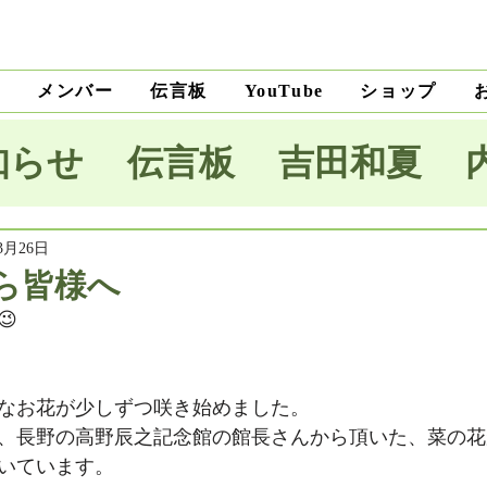
ト
メンバー
伝言板
ショップ
YouTube
知らせ
伝言板
吉田和夏
宅里菜
上沼純子
小笠原優
3月26日
ら皆様へ

木麗子
吉田明未
澤田薫
なお花が少しずつ咲き始めました。
本将生
大野隆
石川和男
、長野の高野辰之記念館の館長さんから頂いた、菜の花
いています。