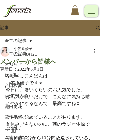
記事
全ての記事
小笠原優子
全ての記事
2022年3月12日
メンバーから皆様へ
お知らせ
更新日：
2022年5月1日
伝言板
みなさまこんばんは
小笠原優子です☀️
吉田和夏
今日は、暑いくらいのお天気でした。
内海万里子
お天気が良いだけで、こんなに気持ち晴
れやかになるなんて、最高ですね🌷
池田史花
今週から始めていることがあります。
三宅里菜
夏休みでもないのに、朝のラジオ体操で
上沼純子
す🤸‍♂️
毎朝6時25分から10分間放送されている、
小笠原優子