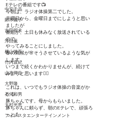
Eテレの番組です📺
中安千晶
今朝は、ラジオ体操第二でした。
月曜日から、金曜日までにしようと思い
財木麗子
ましたが
吉田明未
番組が、土日も休みなく放送されている
ので
澤田薫
やってみることにしました。
横山慎吾
春の気候が🌸そうさせているような気が
します。
竹内直紀
いつまで続くかわかりませんが、続けて
山本将生
みようと思います🏃‍♀️
大野隆
これは、いつでもラジオ体操の音楽がか
かる、
石川和男
豚ちゃんです。母からもらいました。
大杉光恵
豚ちゃんに頼らず、朝のEテレで、頑張ろ
っと💪
フォレスタエンターテインメント