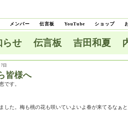
ト
メンバー
伝言板
ショップ
YouTube
知らせ
伝言板
吉田和夏
宅里菜
上沼純子
小笠原優
月7日
ら皆様へ
恵です。
木麗子
吉田明未
澤田薫
ました。梅も桃の花も咲いていよいよ春が来てるなぁと
本将生
大野隆
石川和男