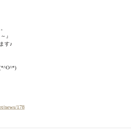
た。
ち～』
ます♪
^O^*)
net/news/178