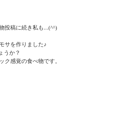
ンターテインメント
稿に続き私も...(^^)
モサを作りました♪
しょうか？
ック感覚の食べ物です。