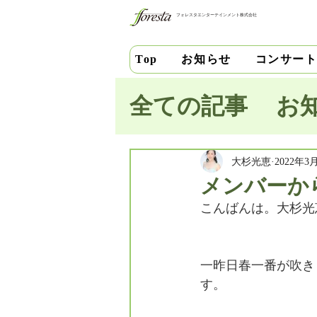
フォレスタエンターテインメント株式会社
お知らせ
コンサー
Top
全ての記事
お
池田史花
三
大杉光恵
2022年3
メンバーか
こんばんは。大杉光
中安千晶
財
一昨日春一番が吹き
竹内直紀
山
す。