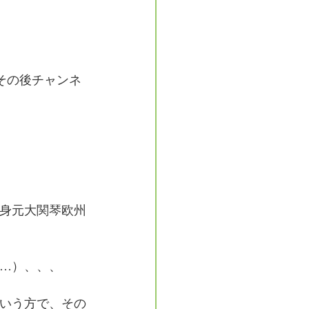
、その後チャンネ
身元大関琴欧州
…）、、、
いう方で、その