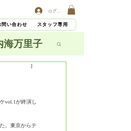
ログイン
お問い合わせ
スタッフ専用
内海万里子
子
横山慎吾
ol.1が終演し
大杉光恵
た。東京からテ