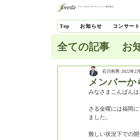
フォレスタエンターテインメント株式会社
お知らせ
コンサー
Top
全ての記事
お
池田史花
三
石川和男
2022年2
メンバーか
みなさまこんばんは
中安千晶
財
さる金曜には福岡に
ました。
竹内直紀
山
難しい状況下での開