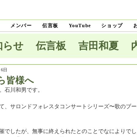
ト
メンバー
伝言板
ショップ
YouTube
知らせ
伝言板
吉田和夏
宅里菜
上沼純子
小笠原優
月6日
ら皆様へ
。石川和男です。
木麗子
吉田明未
澤田薫
て、サロンドフォレスタコンサートシリーズ〜歌のブーケv
本将生
大野隆
石川和男
催でしたが、無事に終えられたとのことでなによりでし