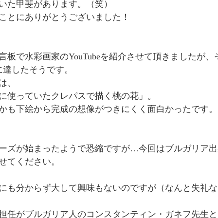
いた甲斐があります。（笑）
ンターテインメント
ことにありがとうございました！
言板で水彩画家のYouTubeを紹介させて頂きましたが
人に達したそうです。
は、
前に使っていたクレパスで描く桃の花」。
かも下絵から完成の想像がつきにくく面白かったです。
ーズが始まったようで恐縮ですが…今回はブルガリア出
せてください。
にも分からず大して興味もないのですが（なんと失礼な
担任がブルガリア人のコンスタンティン・ガネフ先生と