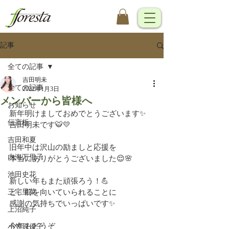
記事
全ての記事
吉田明未
全ての記事
2022年1月3日
メンバーから皆様へ
お知らせ
新年明けましておめでとうございます✨
伝言板
吉田明未です🐯💛
吉田和夏
旧年中は沢山の励ましと応援を
内海万里子
本当にありがとうございました😌🌸
池田史花
新しい年もまた頑張ろう！💪
三宅里菜
と、前を向いていられることに
感謝の気持ちでいっぱいです✨
上沼純子
今年もどうぞ
小笠原優子