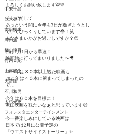
よろしくお願い致します🐯💛
中安千晶
そしてそして
財木麗子
あっという間に今年も3日が過ぎようとし
吉田明未
ていてびっくりしています😳！笑
みなさまいかがお過ごしですか？😌
澤田薫
横山慎吾
私は1月1日から早速！
映画館に行ってまいりました〜🎥
竹内直紀
山本将生
2020年は８０本以上観た映画も
2021年は４０本に留まってしまったの
大野隆
で…
石川和男
今年は６０本を目標に！
大杉光恵
沢山映画を観たいなぁと思っています😊
フォレスタエンターテインメント
今一番楽しみにしている映画は
日本では2月に公開予定の
「ウエストサイドストーリー」✨